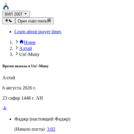
ВИЛ 2007
Open main menu
Learn about prayer times
Home
Алтай
Ust'-Muny
Время намаза в
Ust'-Muny
Алтай
6 августа 2026 г.
23 сафар 1448 г. AH
Фаджр
(
настоящий Фаджр
)
(
Начало поста
)
3:02