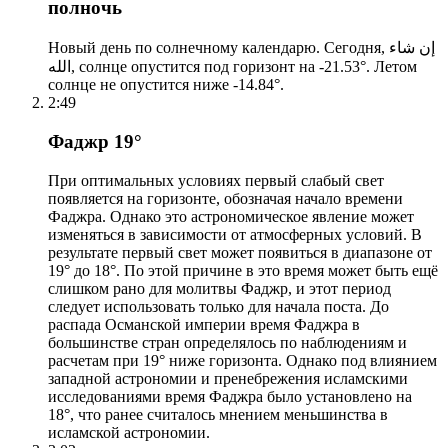
полночь
Новый день по солнечному календарю. Сегодня, إن شاء
الله, солнце опустится под горизонт на -21.53°. Летом
солнце не опустится ниже -14.84°.
2:49
Фаджр 19°
При оптимальных условиях первый слабый свет
появляется на горизонте, обозначая начало времени
Фаджра. Однако это астрономическое явление может
изменяться в зависимости от атмосферных условий. В
результате первый свет может появиться в диапазоне от
19° до 18°. По этой причине в это время может быть ещё
слишком рано для молитвы Фаджр, и этот период
следует использовать только для начала поста. До
распада Османской империи время Фаджра в
большинстве стран определялось по наблюдениям и
расчетам при 19° ниже горизонта. Однако под влиянием
западной астрономии и пренебрежения исламскими
исследованиями время Фаджра было установлено на
18°, что ранее считалось мнением меньшинства в
исламской астрономии.