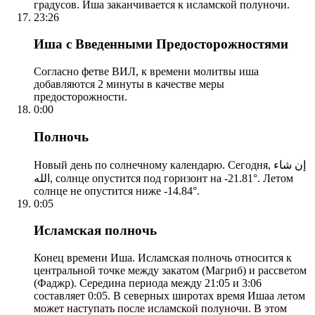
градусов. Иша заканчивается к исламской полуночи.
23:26
Иша с Введенными Предосторожностями
Согласно фетве ВИЛ, к времени молитвы иша
добавляются 2 минуты в качестве меры
предосторожности.
0:00
Полночь
Новый день по солнечному календарю. Сегодня, إن شاء
الله, солнце опустится под горизонт на -21.81°. Летом
солнце не опустится ниже -14.84°.
0:05
Исламская полночь
Конец времени Иша. Исламская полночь относится к
центральной точке между закатом (Магриб) и рассветом
(Фаджр). Середина периода между 21:05 и 3:06
составляет 0:05. В северных широтах время Ишаа летом
может наступать после исламской полуночи. В этом