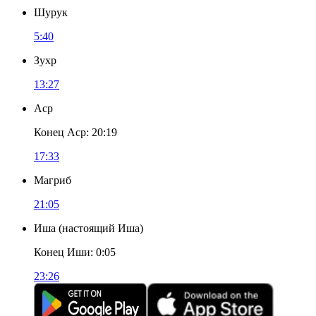
Шурук
5:40
Зухр
13:27
Аср
Конец Аср
:
20:19
17:33
Магриб
21:05
Иша
(
настоящий Иша
)
Конец Иши
:
0:05
23:26