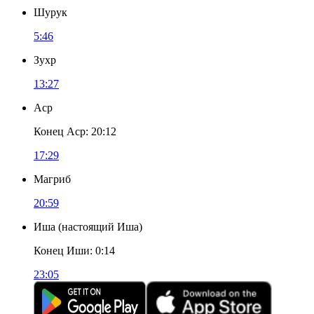
Шурук
5:46
Зухр
13:27
Аср
Конец Аср
:
20:12
17:29
Магриб
20:59
Иша
(
настоящий Иша
)
Конец Иши
:
0:14
23:05