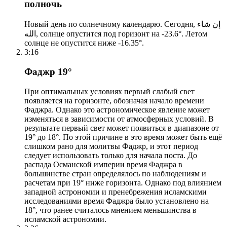
полночь
Новый день по солнечному календарю. Сегодня, إن شاء
الله, солнце опустится под горизонт на -23.6°. Летом
солнце не опустится ниже -16.35°.
3:16
Фаджр 19°
При оптимальных условиях первый слабый свет
появляется на горизонте, обозначая начало времени
Фаджра. Однако это астрономическое явление может
изменяться в зависимости от атмосферных условий. В
результате первый свет может появиться в диапазоне от
19° до 18°. По этой причине в это время может быть ещё
слишком рано для молитвы Фаджр, и этот период
следует использовать только для начала поста. До
распада Османской империи время Фаджра в
большинстве стран определялось по наблюдениям и
расчетам при 19° ниже горизонта. Однако под влиянием
западной астрономии и пренебрежения исламскими
исследованиями время Фаджра было установлено на
18°, что ранее считалось мнением меньшинства в
исламской астрономии.