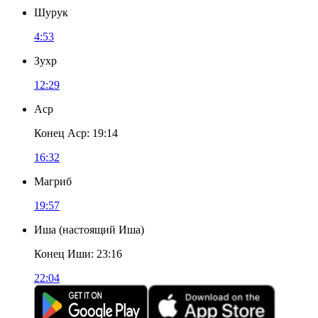
Шурук
4:53
Зухр
12:29
Аср
Конец Аср
:
19:14
16:32
Магриб
19:57
Иша
(
настоящий Иша
)
Конец Иши
:
23:16
22:04