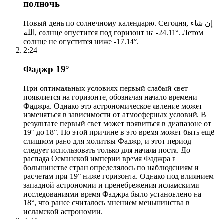
полночь
Новый день по солнечному календарю. Сегодня, إن شاء
الله, солнце опустится под горизонт на -24.11°. Летом
солнце не опустится ниже -17.14°.
2:24
Фаджр 19°
При оптимальных условиях первый слабый свет
появляется на горизонте, обозначая начало времени
Фаджра. Однако это астрономическое явление может
изменяться в зависимости от атмосферных условий. В
результате первый свет может появиться в диапазоне от
19° до 18°. По этой причине в это время может быть ещё
слишком рано для молитвы Фаджр, и этот период
следует использовать только для начала поста. До
распада Османской империи время Фаджра в
большинстве стран определялось по наблюдениям и
расчетам при 19° ниже горизонта. Однако под влиянием
западной астрономии и пренебрежения исламскими
исследованиями время Фаджра было установлено на
18°, что ранее считалось мнением меньшинства в
исламской астрономии.