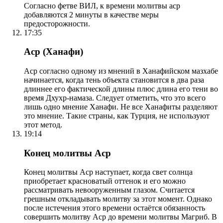
Согласно фетве ВИЛ, к времени молитвы аср
добавляются 2 минуты в качестве меры
предосторожности.
17:35
Аср (Ханафи)
Аср согласно одному из мнений в Ханафийском мазхабе
начинается, когда тень объекта становится в два раза
длиннее его фактической длины плюс длина его тени во
время Дхухр-намаза. Следует отметить, что это всего
лишь одно мнение Ханафи. Не все Ханафиты разделяют
это мнение. Такие страны, как Турция, не используют
этот метод.
19:14
Конец молитвы Аср
Конец молитвы Аср наступает, когда свет солнца
приобретает красноватый оттенок и его можно
рассматривать невооруженным глазом. Считается
грешным откладывать молитву за этот момент. Однако
после истечения этого времени остаётся обязанность
совершить молитву Аср до времени молитвы Магриб. В