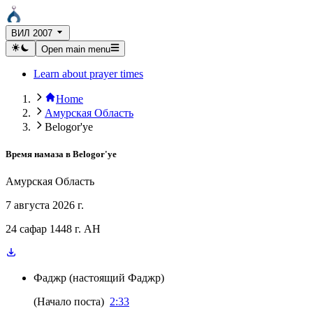
ВИЛ 2007
Open main menu
Learn about prayer times
Home
Амурская Область
Belogor'ye
Время намаза в
Belogor'ye
Амурская Область
7 августа 2026 г.
24 сафар 1448 г. AH
Фаджр
(
настоящий Фаджр
)
(
Начало поста
)
2:33