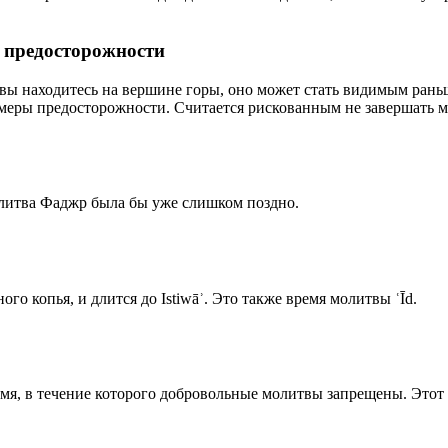
р предосторожности
 вы находитесь на вершине горы, оно может стать видимым рань
меры предосторожности. Считается рискованным не завершать м
олитва Фаджр была бы уже слишком поздно.
го копья, и длится до Istiwāʾ. Это также время молитвы ʿĪd.
емя, в течение которого добровольные молитвы запрещены. Этот 