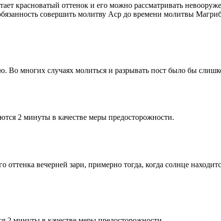
етает красноватый оттенок и его можно рассматривать невооруж
 обязанность совершить молитву Аср до времени молитвы Магриб
рю. Во многих случаях молиться и разрывать пост было бы слишк
ются 2 минуты в качестве меры предосторожности.
 оттенка вечерней зари, примерно тогда, когда солнце находитс
я 2 минуты в качестве меры предосторожности.