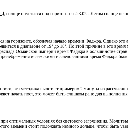
Новый день по солнечному календарю. Сегодня, إن شاء الله, солнце опустится под горизонт на -23.05°. Ле
я на горизонте, обозначая начало времени Фаджра. Однако это 
явиться в диапазоне от 19° до 18°. По этой причине в это врем
До распада Османской империи время Фаджра в большинстве стран
 пренебрежения исламскими исследованиями время Фаджра было у
ности, эта методика вычитает примерно 2 минуты из рассчитанн
ляют начать пост, это может быть слишком рано для выполнения
 при оптимальных условиях без светового загрязнения. Молитвы
этого времени стоит подождать немного дольше, чтобы быть уве