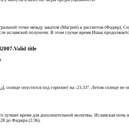
альной точке между закатом (Магриб) и рассветом (Фаджр). Сере
сле исламской полуночи. В этом случае время Ишаа продолжаетс
007.Valid title
t
Новый день по солнечному календарю. Сегодня, إن شاء الله, солнце опустится под горизонт на -23.33°. Ле
то лучшее время для дополнительной молитвы. Исламская ночь на
28 до Фаджра (2:36).