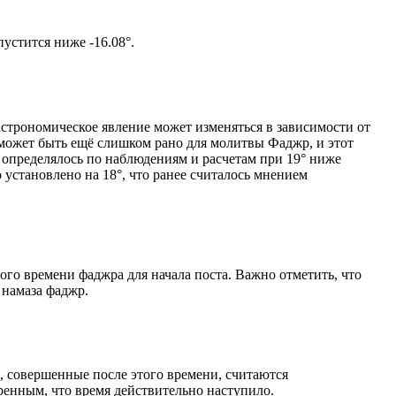
том солнце не опустится ниже -16.08°.
астрономическое явление может изменяться в зависимости от
я может быть ещё слишком рано для молитвы Фаджр, и этот
 определялось по наблюдениям и расчетам при 19° ниже
становлено на 18°, что ранее считалось мнением
ого времени фаджра для начала поста. Важно отметить, что
 намаза фаджр.
, совершенные после этого времени, считаются
ренным, что время действительно наступило.