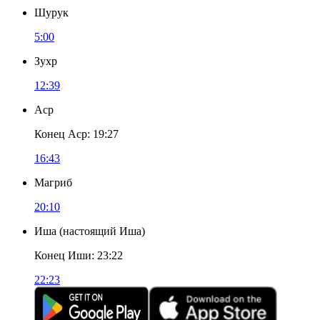
Шурук
5:00
Зухр
12:39
Аср
Конец Аср
:
19:27
16:43
Магриб
20:10
Иша
(
настоящий Иша
)
Конец Иши
:
23:22
22:23