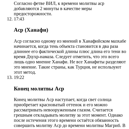
Согласно фетве ВИЛ, к времени молитвы аср
добавляются 2 минуты в качестве меры
предосторожности.
17:43
Аср (Ханафи)
Аср согласно одному из мнений в Ханафийском мазхабе
начинается, когда тень объекта становится в два раза
длиннее его фактической длины плюс длина его тени во
время Дхухр-намаза. Следует отметить, что это всего
лишь одно мнение Ханафи. Не все Ханафиты разделяют
это мнение. Такие страны, как Турция, не используют
этот метод.
19:22
Конец молитвы Аср
Конец молитвы Аср наступает, когда свет солнца
приобретает красноватый оттенок и его можно
рассматривать невооруженным глазом. Считается
грешным откладывать молитву за этот момент. Однако
после истечения этого времени остаётся обязанность
совершить молитву Аср до времени молитвы Магриб. В