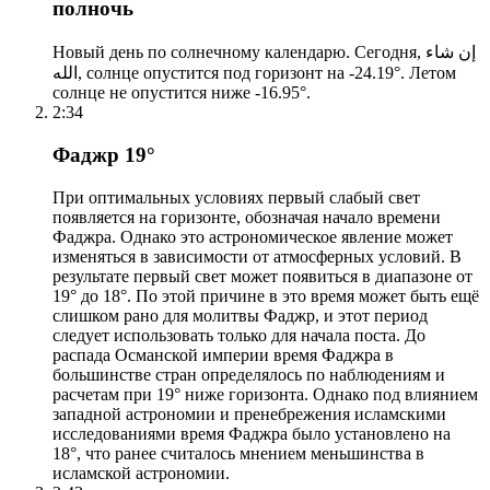
полночь
Новый день по солнечному календарю. Сегодня, إن شاء
الله, солнце опустится под горизонт на -24.19°. Летом
солнце не опустится ниже -16.95°.
2:34
Фаджр 19°
При оптимальных условиях первый слабый свет
появляется на горизонте, обозначая начало времени
Фаджра. Однако это астрономическое явление может
изменяться в зависимости от атмосферных условий. В
результате первый свет может появиться в диапазоне от
19° до 18°. По этой причине в это время может быть ещё
слишком рано для молитвы Фаджр, и этот период
следует использовать только для начала поста. До
распада Османской империи время Фаджра в
большинстве стран определялось по наблюдениям и
расчетам при 19° ниже горизонта. Однако под влиянием
западной астрономии и пренебрежения исламскими
исследованиями время Фаджра было установлено на
18°, что ранее считалось мнением меньшинства в
исламской астрономии.