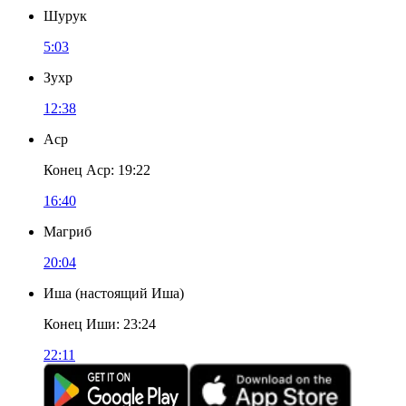
Шурук
5:03
Зухр
12:38
Аср
Конец Аср
:
19:22
16:40
Магриб
20:04
Иша
(
настоящий Иша
)
Конец Иши
:
23:24
22:11