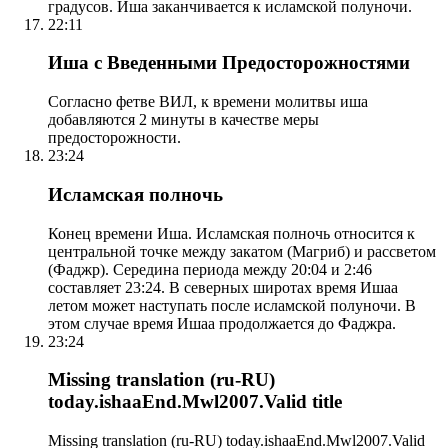
градусов. Иша заканчивается к исламской полуночи.
22:11
Иша с Введенными Предосторожностями
Согласно фетве ВИЛ, к времени молитвы иша
добавляются 2 минуты в качестве меры
предосторожности.
23:24
Исламская полночь
Конец времени Иша. Исламская полночь относится к
центральной точке между закатом (Магриб) и рассветом
(Фаджр). Середина периода между 20:04 и 2:46
составляет 23:24. В северных широтах время Ишаа
летом может наступать после исламской полуночи. В
этом случае время Ишаа продолжается до Фаджра.
23:24
Missing translation (ru-RU)
today.ishaaEnd.Mwl2007.Valid title
Missing translation (ru-RU) today.ishaaEnd.Mwl2007.Valid