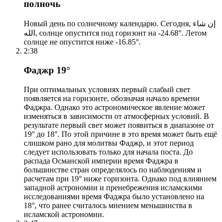
полночь
Новый день по солнечному календарю. Сегодня, إن شاء
الله, солнце опустится под горизонт на -24.68°. Летом
солнце не опустится ниже -16.85°.
2:38
Фаджр 19°
При оптимальных условиях первый слабый свет
появляется на горизонте, обозначая начало времени
Фаджра. Однако это астрономическое явление может
изменяться в зависимости от атмосферных условий. В
результате первый свет может появиться в диапазоне от
19° до 18°. По этой причине в это время может быть ещё
слишком рано для молитвы Фаджр, и этот период
следует использовать только для начала поста. До
распада Османской империи время Фаджра в
большинстве стран определялось по наблюдениям и
расчетам при 19° ниже горизонта. Однако под влиянием
западной астрономии и пренебрежения исламскими
исследованиями время Фаджра было установлено на
18°, что ранее считалось мнением меньшинства в
исламской астрономии.