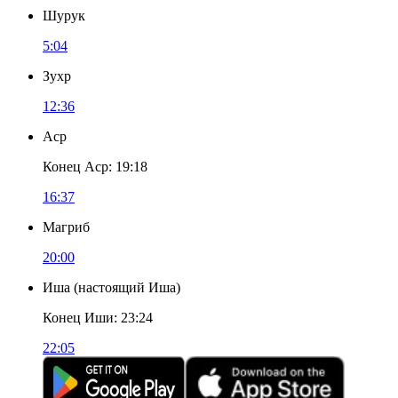
Шурук
5:04
Зухр
12:36
Аср
Конец Аср
:
19:18
16:37
Магриб
20:00
Иша
(
настоящий Иша
)
Конец Иши
:
23:24
22:05