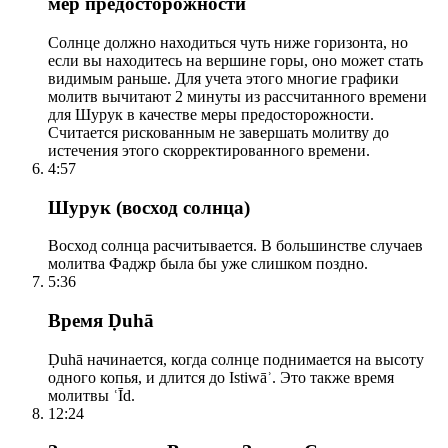
мер предосторожности
Солнце должно находиться чуть ниже горизонта, но
если вы находитесь на вершине горы, оно может стать
видимым раньше. Для учета этого многие графики
молитв вычитают 2 минуты из рассчитанного времени
для Шурук в качестве меры предосторожности.
Считается рискованным не завершать молитву до
истечения этого скорректированного времени.
4:57
Шурук (восход солнца)
Восход солнца расчитывается. В большинстве случаев
молитва Фаджр была бы уже слишком поздно.
5:36
Время Ḍuhā
Ḍuhā начинается, когда солнце поднимается на высоту
одного копья, и длится до Istiwāʾ. Это также время
молитвы ʿĪd.
12:24