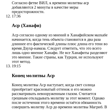
Согласно фетве ВИЛ, к времени молитвы аср
добавляются 2 минуты в качестве меры
предосторожности.
17:36
Аср (Ханафи)
Аср согласно одному из мнений в Ханафийском мазхабе
начинается, когда тень объекта становится в два раза
длиннее его фактической длины плюс длина его тени во
время Дхухр-намаза. Следует отметить, что это всего
лишь одно мнение Ханафи. Не все Ханафиты разделяют
это мнение. Такие страны, как Турция, не используют
этот метод.
19:15
Конец молитвы Аср
Конец молитвы Аср наступает, когда свет солнца
приобретает красноватый оттенок и его можно
рассматривать невооруженным глазом. Считается
грешным откладывать молитву за этот момент. Однако
после истечения этого времени остаётся обязанность
совершить молитву Аср до времени молитвы Магриб. В