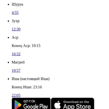
Шурук
4:55
Зухр
12:30
Аср
Конец Аср
:
19:15
16:32
Магриб
19:57
Иша
(
настоящий Иша
)
Конец Иши
:
23:16
22:05