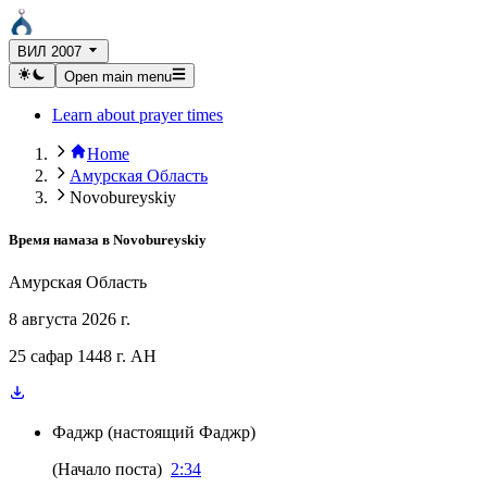
ВИЛ 2007
Open main menu
Learn about prayer times
Home
Амурская Область
Novobureyskiy
Время намаза в
Novobureyskiy
Амурская Область
8 августа 2026 г.
25 сафар 1448 г. AH
Фаджр
(
настоящий Фаджр
)
(
Начало поста
)
2:34