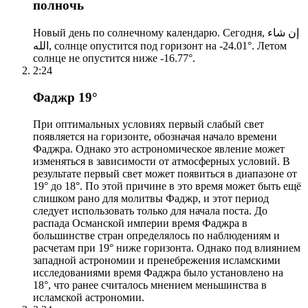
полночь
Новый день по солнечному календарю. Сегодня, إن شاء
الله, солнце опустится под горизонт на -24.01°. Летом
солнце не опустится ниже -16.77°.
2:24
Фаджр 19°
При оптимальных условиях первый слабый свет
появляется на горизонте, обозначая начало времени
Фаджра. Однако это астрономическое явление может
изменяться в зависимости от атмосферных условий. В
результате первый свет может появиться в диапазоне от
19° до 18°. По этой причине в это время может быть ещё
слишком рано для молитвы Фаджр, и этот период
следует использовать только для начала поста. До
распада Османской империи время Фаджра в
большинстве стран определялось по наблюдениям и
расчетам при 19° ниже горизонта. Однако под влиянием
западной астрономии и пренебрежения исламскими
исследованиями время Фаджра было установлено на
18°, что ранее считалось мнением меньшинства в
исламской астрономии.