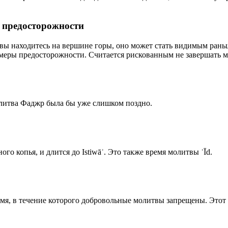
р предосторожности
 вы находитесь на вершине горы, оно может стать видимым рань
меры предосторожности. Считается рискованным не завершать м
олитва Фаджр была бы уже слишком поздно.
го копья, и длится до Istiwāʾ. Это также время молитвы ʿĪd.
емя, в течение которого добровольные молитвы запрещены. Этот 