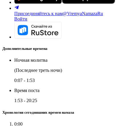
Присоединяйтесь к нам
@VremyaNamazaRu
Войти
Дополнительные времена
Ночная молитва
(Последнее треть ночи)
0:07
-
1:53
Время поста
1:53
-
20:25
Хронология сегодняшних времен намаза
0:00