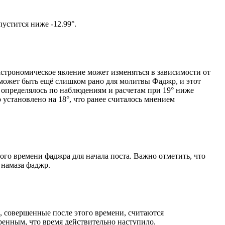
том солнце не опустится ниже -12.99°.
астрономическое явление может изменяться в зависимости от
я может быть ещё слишком рано для молитвы Фаджр, и этот
 определялось по наблюдениям и расчетам при 19° ниже
становлено на 18°, что ранее считалось мнением
ого времени фаджра для начала поста. Важно отметить, что
 намаза фаджр.
, совершенные после этого времени, считаются
ренным, что время действительно наступило.