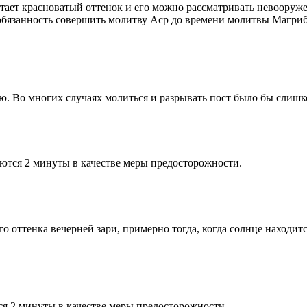
етает красноватый оттенок и его можно рассматривать невооруж
 обязанность совершить молитву Аср до времени молитвы Магриб
рю. Во многих случаях молиться и разрывать пост было бы слишк
ются 2 минуты в качестве меры предосторожности.
 оттенка вечерней зари, примерно тогда, когда солнце находитс
я 2 минуты в качестве меры предосторожности.