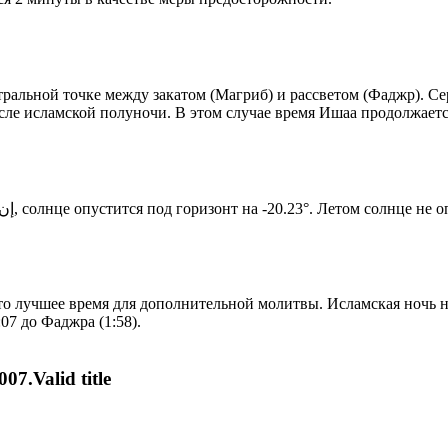
альной точке между закатом (Магриб) и рассветом (Фаджр). Сере
сле исламской полуночи. В этом случае время Ишаа продолжаетс
Новый день по солнечному календарю. Сегодня, إن شاء الله, солнце опустится под горизонт на -20.23°. Ле
то лучшее время для дополнительной молитвы. Исламская ночь на
07 до Фаджра (1:58).
07.Valid title