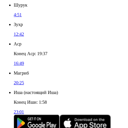
Шурук
4:51
Зухр
12:42
Аср
Конец Аср
:
19:37
16:49
Магриб
20:25
Иша
(
настоящий Иша
)
Конец Иши
:
1:58
23:01