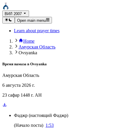
ВИЛ 2007
Open main menu
Learn about prayer times
Home
Амурская Область
Ovsyanka
Время намаза в
Ovsyanka
Амурская Область
6 августа 2026 г.
23 сафар 1448 г. AH
Фаджр
(
настоящий Фаджр
)
(
Начало поста
)
1:53