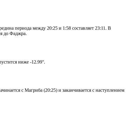
дина периода между 20:25 и 1:58 составляет 23:11. В
я до Фаджра.
том солнце не опустится ниже -12.99°.
чинается с Магриба (20:25) и заканчивается с наступлением