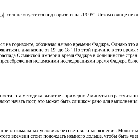
Новый день по солнечному календарю. Сегодня, إن شاء الله, солнце опустится под горизонт на -19.95°. Ле
я на горизонте, обозначая начало времени Фаджра. Однако это 
явиться в диапазоне от 19° до 18°. По этой причине в это врем
До распада Османской империи время Фаджра в большинстве стран
 пренебрежения исламскими исследованиями время Фаджра было у
ности, эта методика вычитает примерно 2 минуты из рассчитанн
ляют начать пост, это может быть слишком рано для выполнения
 при оптимальных условиях без светового загрязнения. Молитвы
этого времени стоит подождать немного дольше, чтобы быть уве