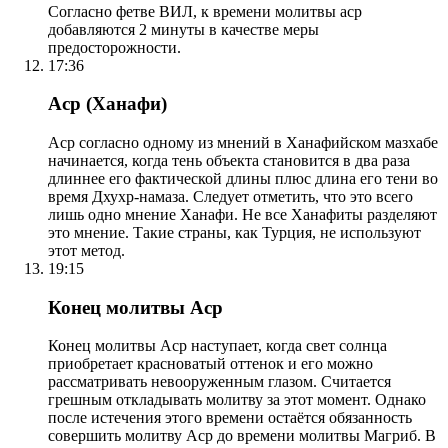
Согласно фетве ВИЛ, к времени молитвы аср
добавляются 2 минуты в качестве меры
предосторожности.
17:36
Аср (Ханафи)
Аср согласно одному из мнений в Ханафийском мазхабе
начинается, когда тень объекта становится в два раза
длиннее его фактической длины плюс длина его тени во
время Дхухр-намаза. Следует отметить, что это всего
лишь одно мнение Ханафи. Не все Ханафиты разделяют
это мнение. Такие страны, как Турция, не используют
этот метод.
19:15
Конец молитвы Аср
Конец молитвы Аср наступает, когда свет солнца
приобретает красноватый оттенок и его можно
рассматривать невооруженным глазом. Считается
грешным откладывать молитву за этот момент. Однако
после истечения этого времени остаётся обязанность
совершить молитву Аср до времени молитвы Магриб. В