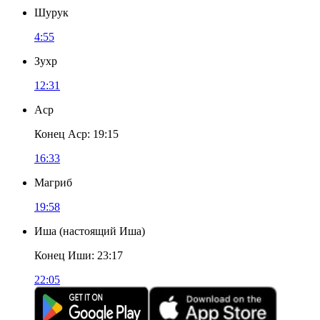
Шурук
4:55
Зухр
12:31
Аср
Конец Аср
:
19:15
16:33
Магриб
19:58
Иша
(
настоящий Иша
)
Конец Иши
:
23:17
22:05