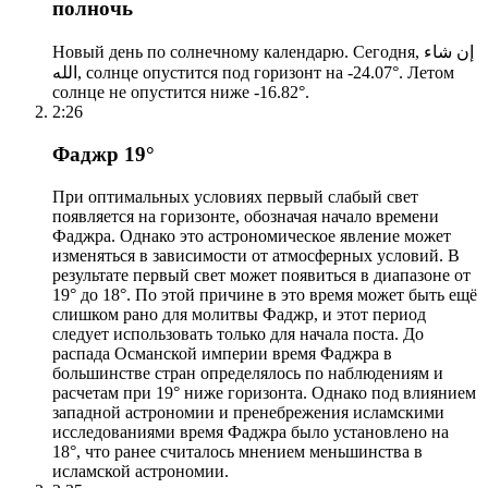
полночь
Новый день по солнечному календарю. Сегодня, إن شاء
الله, солнце опустится под горизонт на -24.07°. Летом
солнце не опустится ниже -16.82°.
2:26
Фаджр 19°
При оптимальных условиях первый слабый свет
появляется на горизонте, обозначая начало времени
Фаджра. Однако это астрономическое явление может
изменяться в зависимости от атмосферных условий. В
результате первый свет может появиться в диапазоне от
19° до 18°. По этой причине в это время может быть ещё
слишком рано для молитвы Фаджр, и этот период
следует использовать только для начала поста. До
распада Османской империи время Фаджра в
большинстве стран определялось по наблюдениям и
расчетам при 19° ниже горизонта. Однако под влиянием
западной астрономии и пренебрежения исламскими
исследованиями время Фаджра было установлено на
18°, что ранее считалось мнением меньшинства в
исламской астрономии.