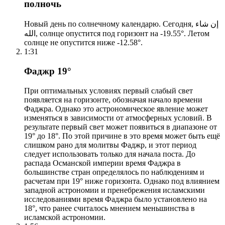
полночь
Новый день по солнечному календарю. Сегодня, إن شاء
الله, солнце опустится под горизонт на -19.55°. Летом
солнце не опустится ниже -12.58°.
1:31
Фаджр 19°
При оптимальных условиях первый слабый свет
появляется на горизонте, обозначая начало времени
Фаджра. Однако это астрономическое явление может
изменяться в зависимости от атмосферных условий. В
результате первый свет может появиться в диапазоне от
19° до 18°. По этой причине в это время может быть ещё
слишком рано для молитвы Фаджр, и этот период
следует использовать только для начала поста. До
распада Османской империи время Фаджра в
большинстве стран определялось по наблюдениям и
расчетам при 19° ниже горизонта. Однако под влиянием
западной астрономии и пренебрежения исламскими
исследованиями время Фаджра было установлено на
18°, что ранее считалось мнением меньшинства в
исламской астрономии.