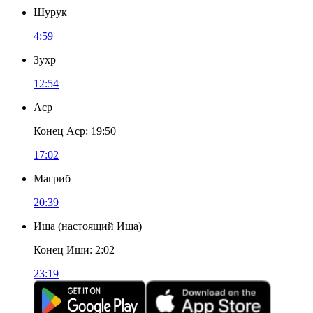
Шурук
4:59
Зухр
12:54
Аср
Конец Аср
:
19:50
17:02
Магриб
20:39
Иша
(
настоящий Иша
)
Конец Иши
:
2:02
23:19