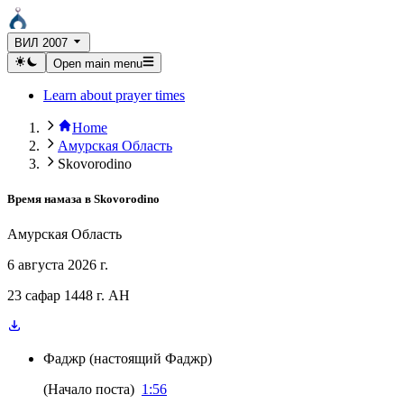
ВИЛ 2007
Open main menu
Learn about prayer times
Home
Амурская Область
Skovorodino
Время намаза в
Skovorodino
Амурская Область
6 августа 2026 г.
23 сафар 1448 г. AH
Фаджр
(
настоящий Фаджр
)
(
Начало поста
)
1:56