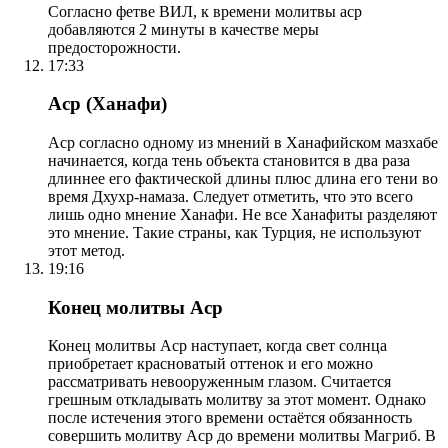
Согласно фетве ВИЛ, к времени молитвы аср
добавляются 2 минуты в качестве меры
предосторожности.
17:33
Аср (Ханафи)
Аср согласно одному из мнений в Ханафийском мазхабе
начинается, когда тень объекта становится в два раза
длиннее его фактической длины плюс длина его тени во
время Дхухр-намаза. Следует отметить, что это всего
лишь одно мнение Ханафи. Не все Ханафиты разделяют
это мнение. Такие страны, как Турция, не используют
этот метод.
19:16
Конец молитвы Аср
Конец молитвы Аср наступает, когда свет солнца
приобретает красноватый оттенок и его можно
рассматривать невооруженным глазом. Считается
грешным откладывать молитву за этот момент. Однако
после истечения этого времени остаётся обязанность
совершить молитву Аср до времени молитвы Магриб. В