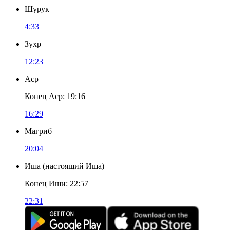
Шурук
4:33
Зухр
12:23
Аср
Конец Аср
:
19:16
16:29
Магриб
20:04
Иша
(
настоящий Иша
)
Конец Иши
:
22:57
22:31