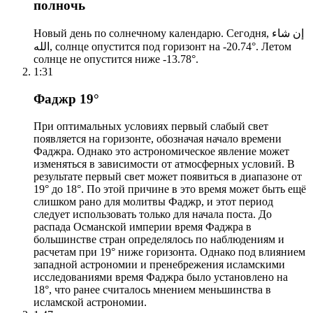
полночь
Новый день по солнечному календарю. Сегодня, إن شاء
الله, солнце опустится под горизонт на -20.74°. Летом
солнце не опустится ниже -13.78°.
1:31
Фаджр 19°
При оптимальных условиях первый слабый свет
появляется на горизонте, обозначая начало времени
Фаджра. Однако это астрономическое явление может
изменяться в зависимости от атмосферных условий. В
результате первый свет может появиться в диапазоне от
19° до 18°. По этой причине в это время может быть ещё
слишком рано для молитвы Фаджр, и этот период
следует использовать только для начала поста. До
распада Османской империи время Фаджра в
большинстве стран определялось по наблюдениям и
расчетам при 19° ниже горизонта. Однако под влиянием
западной астрономии и пренебрежения исламскими
исследованиями время Фаджра было установлено на
18°, что ранее считалось мнением меньшинства в
исламской астрономии.