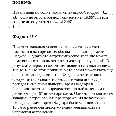
полночь
Новый день по солнечному календарю. Сегодня, إن شاء
الله, солнце опустится под горизонт на -19.99°. Летом
солнце не опустится ниже -12.46°.
1:46
Фаджр 19°
При оптимальных условиях первый слабый свет
появляется на горизонте, обозначая начало времени
Фаджра. Однако это астрономическое явление может
изменяться в зависимости от атмосферных условий. В
результате первый свет может появиться в диапазоне от
19° до 18°. По этой причине в это время может быть ещё
слишком рано для молитвы Фаджр, и этот период
следует использовать только для начала поста. До
распада Османской империи время Фаджра в
большинстве стран определялось по наблюдениям и
расчетам при 19° ниже горизонта. Однако под влиянием
западной астрономии и пренебрежения исламскими
исследованиями время Фаджра было установлено на
18°, что ранее считалось мнением меньшинства в
исламской астрономии.