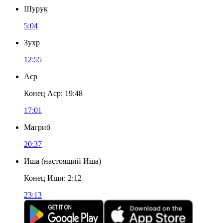
Шурук
5:04
Зухр
12:55
Аср
Конец Аср
:
19:48
17:01
Магриб
20:37
Иша
(
настоящий Иша
)
Конец Иши
:
2:12
23:13