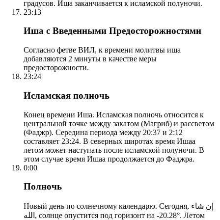
градусов. Иша заканчивается к исламской полуночи.
23:13
Иша с Введенными Предосторожностями
Согласно фетве ВИЛ, к времени молитвы иша
добавляются 2 минуты в качестве меры
предосторожности.
23:24
Исламская полночь
Конец времени Иша. Исламская полночь относится к
центральной точке между закатом (Магриб) и рассветом
(Фаджр). Середина периода между 20:37 и 2:12
составляет 23:24. В северных широтах время Ишаа
летом может наступать после исламской полуночи. В
этом случае время Ишаа продолжается до Фаджра.
0:00
Полночь
Новый день по солнечному календарю. Сегодня, إن شاء
الله, солнце опустится под горизонт на -20.28°. Летом