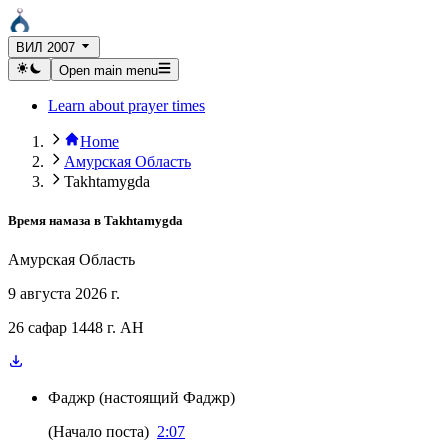
ВИЛ 2007
Open main menu
Learn about prayer times
Home
Амурская Область
Takhtamygda
Время намаза в
Takhtamygda
Амурская Область
9 августа 2026 г.
26 сафар 1448 г. AH
Фаджр
(
настоящий Фаджр
)
(
Начало поста
)
2:07