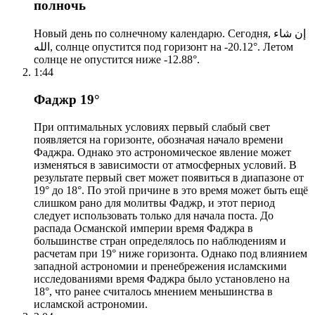
полночь
Новый день по солнечному календарю. Сегодня, إن شاء
الله, солнце опустится под горизонт на -20.12°. Летом
солнце не опустится ниже -12.88°.
1:44
Фаджр 19°
При оптимальных условиях первый слабый свет
появляется на горизонте, обозначая начало времени
Фаджра. Однако это астрономическое явление может
изменяться в зависимости от атмосферных условий. В
результате первый свет может появиться в диапазоне от
19° до 18°. По этой причине в это время может быть ещё
слишком рано для молитвы Фаджр, и этот период
следует использовать только для начала поста. До
распада Османской империи время Фаджра в
большинстве стран определялось по наблюдениям и
расчетам при 19° ниже горизонта. Однако под влиянием
западной астрономии и пренебрежения исламскими
исследованиями время Фаджра было установлено на
18°, что ранее считалось мнением меньшинства в
исламской астрономии.