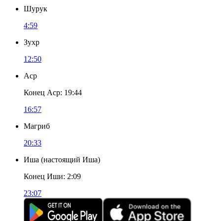
Шурук
4:59
Зухр
12:50
Аср
Конец Аср
:
19:44
16:57
Магриб
20:33
Иша
(
настоящий Иша
)
Конец Иши
:
2:09
23:07