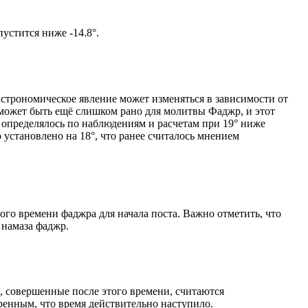
ом солнце не опустится ниже -14.8°.
астрономическое явление может изменяться в зависимости от
я может быть ещё слишком рано для молитвы Фаджр, и этот
 определялось по наблюдениям и расчетам при 19° ниже
становлено на 18°, что ранее считалось мнением
ого времени фаджра для начала поста. Важно отметить, что
 намаза фаджр.
, совершенные после этого времени, считаются
ренным, что время действительно наступило.