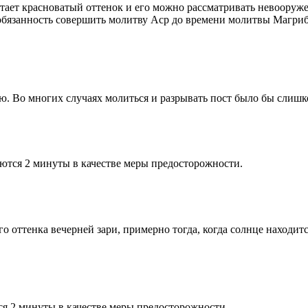
етает красноватый оттенок и его можно рассматривать невооруж
 обязанность совершить молитву Аср до времени молитвы Магриб
рю. Во многих случаях молиться и разрывать пост было бы слишк
ются 2 минуты в качестве меры предосторожности.
 оттенка вечерней зари, примерно тогда, когда солнце находитс
я 2 минуты в качестве меры предосторожности.