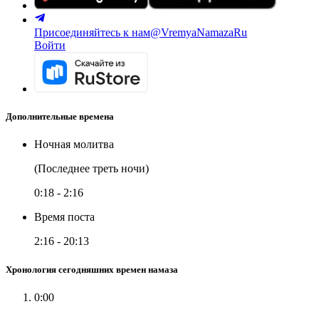
Присоединяйтесь к нам
@VremyaNamazaRu
Войти
Дополнительные времена
Ночная молитва
(Последнее треть ночи)
0:18
-
2:16
Время поста
2:16
-
20:13
Хронология сегодняшних времен намаза
0:00