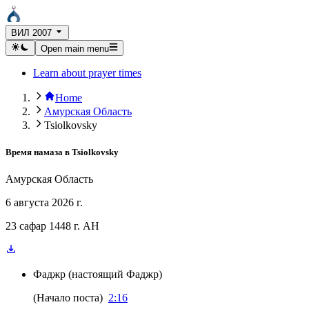
ВИЛ 2007
Open main menu
Learn about prayer times
Home
Амурская Область
Tsiolkovsky
Время намаза в
Tsiolkovsky
Амурская Область
6 августа 2026 г.
23 сафар 1448 г. AH
Фаджр
(
настоящий Фаджр
)
(
Начало поста
)
2:16