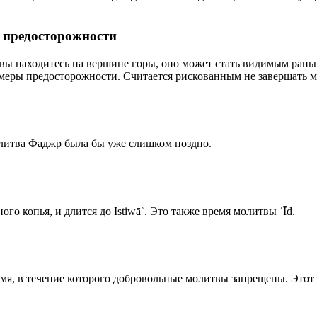
р предосторожности
 вы находитесь на вершине горы, оно может стать видимым рань
меры предосторожности. Считается рискованным не завершать м
олитва Фаджр была бы уже слишком поздно.
го копья, и длится до Istiwāʾ. Это также время молитвы ʿĪd.
емя, в течение которого добровольные молитвы запрещены. Этот 