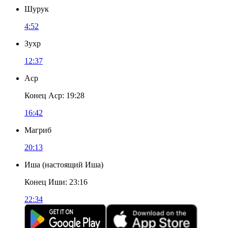
Шурук
4:52
Зухр
12:37
Аср
Конец Аср
:
19:28
16:42
Магриб
20:13
Иша
(
настоящий Иша
)
Конец Иши
:
23:16
22:34