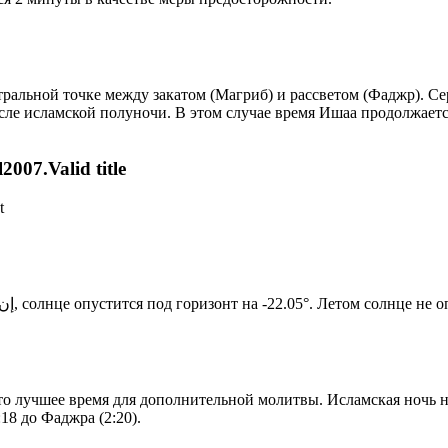
альной точке между закатом (Магриб) и рассветом (Фаджр). Сере
сле исламской полуночи. В этом случае время Ишаа продолжаетс
007.Valid title
t
Новый день по солнечному календарю. Сегодня, إن شاء الله, солнце опустится под горизонт на -22.05°. Лет
то лучшее время для дополнительной молитвы. Исламская ночь на
18 до Фаджра (2:20).