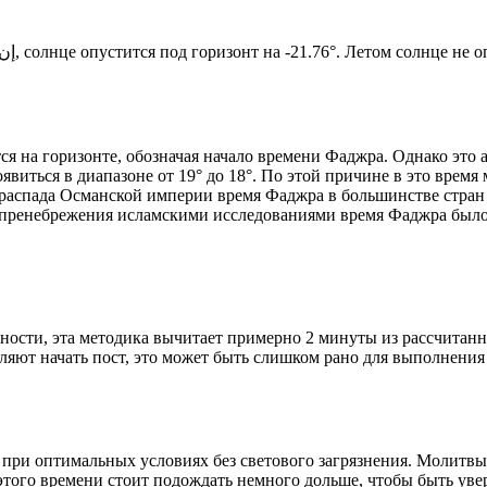
Новый день по солнечному календарю. Сегодня, إن شاء الله, солнце опустится под горизонт на -21.76°. Лет
я на горизонте, обозначая начало времени Фаджра. Однако это 
явиться в диапазоне от 19° до 18°. По этой причине в это врем
До распада Османской империи время Фаджра в большинстве стран
 пренебрежения исламскими исследованиями время Фаджра было у
ности, эта методика вычитает примерно 2 минуты из рассчитанн
ляют начать пост, это может быть слишком рано для выполнения
 при оптимальных условиях без светового загрязнения. Молитвы
этого времени стоит подождать немного дольше, чтобы быть уве