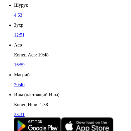
Шурук
4:53
Зухр
12:51
Аср
Конец Аср
:
19:48
16:59
Магриб
20:40
Иша
(
настоящий Иша
)
Конец Иши
:
1:38
23:31