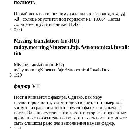
полночь
Новый день по солнечному календарю. Сегодня, إن شاء
الله, солнце опустится под горизонт на -18.66°. Летом
солнце не опустится ниже -11.42°.
0:00
Missing translation (ru-RU)
today.morningNineteen.fajr.Astronomical.Invali
title
Missing translation (ru-RU)
today.morningNineteen.fajr.Astronomical.Invalid text
1:29
фаджр VIL
Пост начинается с фаджра. Однако, как меру
предосторожности, эта методика вычитает примерно 2
минуты из рассчитанного времени фаджра для начала
поста. Важно отметить, что хотя эти скорректированные
временные показатели позволяют начать пост, это может
быть слишком рано для выполнения намаза фаджр.
1:31