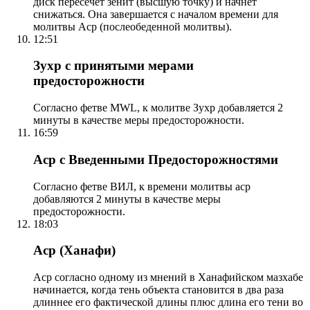
диск пересечет зенит (высшую точку) и начнет
снижаться. Она завершается с началом времени для
молитвы Аср (послеобеденной молитвы).
12:51
Зухр с принятыми мерами
предосторожности
Согласно фетве MWL, к молитве Зухр добавляется 2
минуты в качестве меры предосторожности.
16:59
Аср с Введенными Предосторожностями
Согласно фетве ВИЛ, к времени молитвы аср
добавляются 2 минуты в качестве меры
предосторожности.
18:03
Аср (Ханафи)
Аср согласно одному из мнений в Ханафийском мазхабе
начинается, когда тень объекта становится в два раза
длиннее его фактической длины плюс длина его тени во