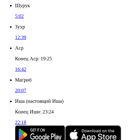
Шурук
5:02
Зухр
12:39
Аср
Конец Аср
:
19:25
16:42
Магриб
20:07
Иша
(
настоящий Иша
)
Конец Иши
:
23:24
22:18