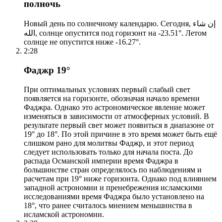
полночь
Новый день по солнечному календарю. Сегодня, إن شاء
الله, солнце опустится под горизонт на -23.51°. Летом
солнце не опустится ниже -16.27°.
2:28
Фаджр 19°
При оптимальных условиях первый слабый свет
появляется на горизонте, обозначая начало времени
Фаджра. Однако это астрономическое явление может
изменяться в зависимости от атмосферных условий. В
результате первый свет может появиться в диапазоне от
19° до 18°. По этой причине в это время может быть ещё
слишком рано для молитвы Фаджр, и этот период
следует использовать только для начала поста. До
распада Османской империи время Фаджра в
большинстве стран определялось по наблюдениям и
расчетам при 19° ниже горизонта. Однако под влиянием
западной астрономии и пренебрежения исламскими
исследованиями время Фаджра было установлено на
18°, что ранее считалось мнением меньшинства в
исламской астрономии.