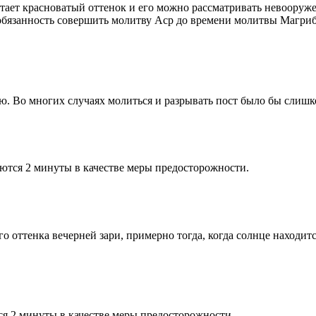
етает красноватый оттенок и его можно рассматривать невооруж
 обязанность совершить молитву Аср до времени молитвы Магриб
рю. Во многих случаях молиться и разрывать пост было бы слишк
ются 2 минуты в качестве меры предосторожности.
 оттенка вечерней зари, примерно тогда, когда солнце находитс
я 2 минуты в качестве меры предосторожности.