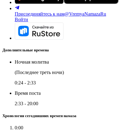
Присоединяйтесь к нам
@VremyaNamazaRu
Войти
Дополнительные времена
Ночная молитва
(Последнее треть ночи)
0:24
-
2:33
Время поста
2:33
-
20:00
Хронология сегодняшних времен намаза
0:00