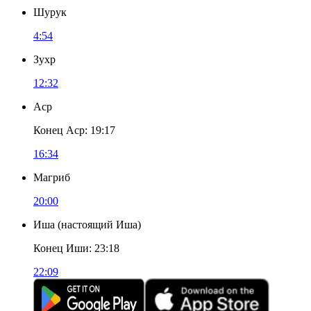
Шурук
4:54
Зухр
12:32
Аср
Конец Аср
:
19:17
16:34
Магриб
20:00
Иша
(
настоящий Иша
)
Конец Иши
:
23:18
22:09