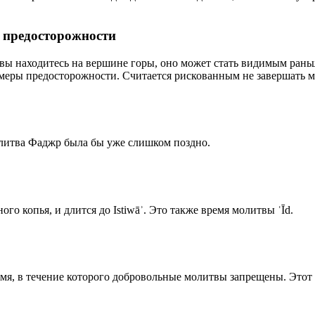
р предосторожности
 вы находитесь на вершине горы, оно может стать видимым рань
меры предосторожности. Считается рискованным не завершать м
олитва Фаджр была бы уже слишком поздно.
го копья, и длится до Istiwāʾ. Это также время молитвы ʿĪd.
емя, в течение которого добровольные молитвы запрещены. Этот 