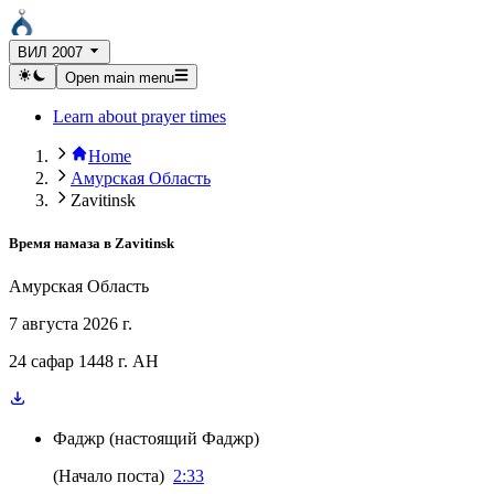
ВИЛ 2007
Open main menu
Learn about prayer times
Home
Амурская Область
Zavitinsk
Время намаза в
Zavitinsk
Амурская Область
7 августа 2026 г.
24 сафар 1448 г. AH
Фаджр
(
настоящий Фаджр
)
(
Начало поста
)
2:33