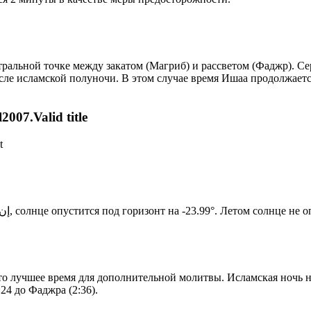
альной точке между закатом (Магриб) и рассветом (Фаджр). Сере
сле исламской полуночи. В этом случае время Ишаа продолжаетс
007.Valid title
t
Новый день по солнечному календарю. Сегодня, إن شاء الله, солнце опустится под горизонт на -23.99°. Ле
то лучшее время для дополнительной молитвы. Исламская ночь на
24 до Фаджра (2:36).