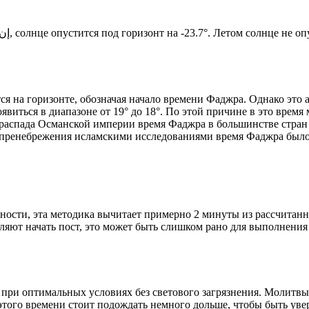
Новый день по солнечному календарю. Сегодня, إن شاء الله, солнце опустится под горизонт на -23.7°. Лето
я на горизонте, обозначая начало времени Фаджра. Однако это 
явиться в диапазоне от 19° до 18°. По этой причине в это врем
До распада Османской империи время Фаджра в большинстве стран
 пренебрежения исламскими исследованиями время Фаджра было у
ности, эта методика вычитает примерно 2 минуты из рассчитанн
ляют начать пост, это может быть слишком рано для выполнения
 при оптимальных условиях без светового загрязнения. Молитвы
этого времени стоит подождать немного дольше, чтобы быть уве