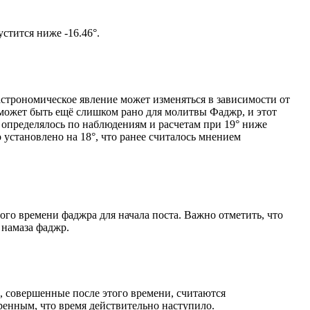
м солнце не опустится ниже -16.46°.
астрономическое явление может изменяться в зависимости от
я может быть ещё слишком рано для молитвы Фаджр, и этот
 определялось по наблюдениям и расчетам при 19° ниже
становлено на 18°, что ранее считалось мнением
ого времени фаджра для начала поста. Важно отметить, что
 намаза фаджр.
, совершенные после этого времени, считаются
ренным, что время действительно наступило.