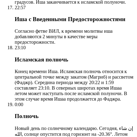
градусов. Иша заканчивается к исламской полуночи.
22:57
Иша с Введенными Предосторожностями
Согласно фетве ВИЛ, к времени молитвы иша
добавляются 2 минуты в качестве меры
предосторожности.
23:10
Исламская полночь
Конец времени Иша. Исламская полночь относится к
центральной точке между закатом (Магриб) и рассветом
(Фаджр). Середина периода между 20:22 и 1:59
составляет 23:10. В северных широтах время Ишаа
летом может наступать после исламской полуночи. В
этом случае время Ишаа продолжается до Фаджра.
0:00
Полночь
Новый день по солнечному календарю. Сегодня, إن شاء
الله, солнце опустится под горизонт на -20.36°. Летом