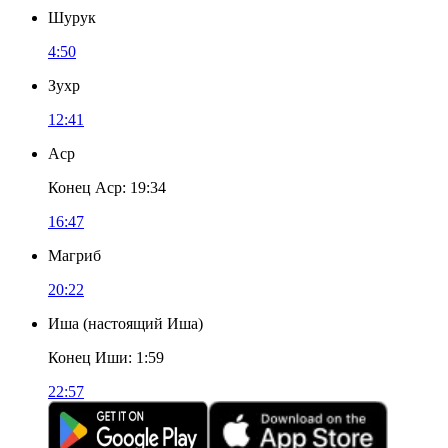
Шурук
4:50
Зухр
12:41
Аср
Конец Аср
:
19:34
16:47
Магриб
20:22
Иша
(
настоящий Иша
)
Конец Иши
:
1:59
22:57