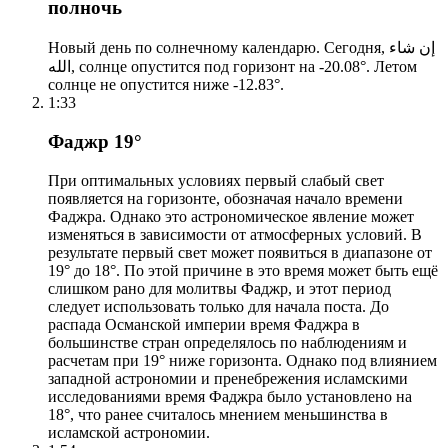
полночь
Новый день по солнечному календарю. Сегодня, إن شاء
الله, солнце опустится под горизонт на -20.08°. Летом
солнце не опустится ниже -12.83°.
1:33
Фаджр 19°
При оптимальных условиях первый слабый свет
появляется на горизонте, обозначая начало времени
Фаджра. Однако это астрономическое явление может
изменяться в зависимости от атмосферных условий. В
результате первый свет может появиться в диапазоне от
19° до 18°. По этой причине в это время может быть ещё
слишком рано для молитвы Фаджр, и этот период
следует использовать только для начала поста. До
распада Османской империи время Фаджра в
большинстве стран определялось по наблюдениям и
расчетам при 19° ниже горизонта. Однако под влиянием
западной астрономии и пренебрежения исламскими
исследованиями время Фаджра было установлено на
18°, что ранее считалось мнением меньшинства в
исламской астрономии.