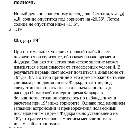
полночь
Новый день по солнечному календарю. Сегодня, إن شاء
الله, солнце опустится под горизонт на -20.56°. Летом
солнце не опустится ниже -13.6°.
1:19
Фаджр 19°
При оптимальных условиях первый слабый свет
появляется на горизонте, обозначая начало времени
Фаджра. Однако это астрономическое явление может
изменяться в зависимости от атмосферных условий. В
результате первый свет может появиться в диапазоне от
19° до 18°. По этой причине в это время может быть ещё
слишком рано для молитвы Фаджр, и этот период
следует использовать только для начала поста. До
распада Османской империи время Фаджра в
большинстве стран определялось по наблюдениям и
расчетам при 19° ниже горизонта. Однако под влиянием
западной астрономии и пренебрежения исламскими
исследованиями время Фаджра было установлено на
18°, что ранее считалось мнением меньшинства в
исламской астрономии.