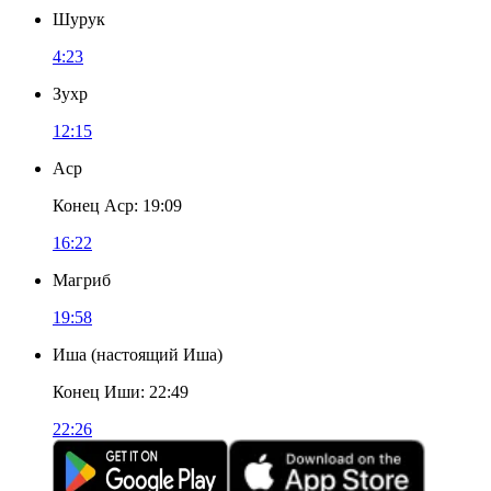
Шурук
4:23
Зухр
12:15
Аср
Конец Аср
:
19:09
16:22
Магриб
19:58
Иша
(
настоящий Иша
)
Конец Иши
:
22:49
22:26