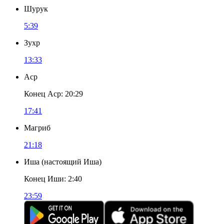
Шурук
5:39
Зухр
13:33
Аср
Конец Аср
:
20:29
17:41
Магриб
21:18
Иша
(
настоящий Иша
)
Конец Иши
:
2:40
23:59