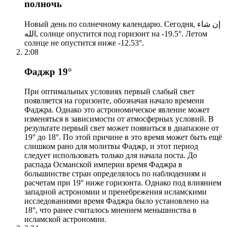
полночь
Новый день по солнечному календарю. Сегодня, إن شاء
الله, солнце опустится под горизонт на -19.5°. Летом
солнце не опустится ниже -12.53°.
2:08
Фаджр 19°
При оптимальных условиях первый слабый свет
появляется на горизонте, обозначая начало времени
Фаджра. Однако это астрономическое явление может
изменяться в зависимости от атмосферных условий. В
результате первый свет может появиться в диапазоне от
19° до 18°. По этой причине в это время может быть ещё
слишком рано для молитвы Фаджр, и этот период
следует использовать только для начала поста. До
распада Османской империи время Фаджра в
большинстве стран определялось по наблюдениям и
расчетам при 19° ниже горизонта. Однако под влиянием
западной астрономии и пренебрежения исламскими
исследованиями время Фаджра было установлено на
18°, что ранее считалось мнением меньшинства в
исламской астрономии.