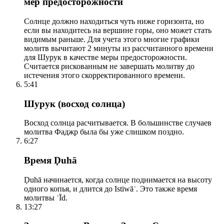
мер предосторожности
Солнце должно находиться чуть ниже горизонта, но
если вы находитесь на вершине горы, оно может стать
видимым раньше. Для учета этого многие графики
молитв вычитают 2 минуты из рассчитанного времени
для Шурук в качестве меры предосторожности.
Считается рискованным не завершать молитву до
истечения этого скорректированного времени.
5:41
Шурук (восход солнца)
Восход солнца расчитывается. В большинстве случаев
молитва Фаджр была бы уже слишком поздно.
6:27
Время Ḍuhā
Ḍuhā начинается, когда солнце поднимается на высоту
одного копья, и длится до Istiwāʾ. Это также время
молитвы ʿĪd.
13:27