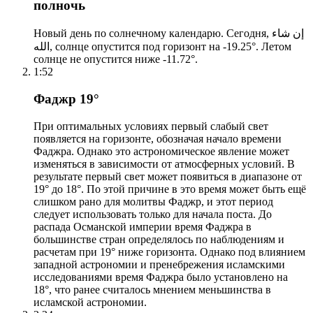
полночь
Новый день по солнечному календарю. Сегодня, إن شاء
الله, солнце опустится под горизонт на -19.25°. Летом
солнце не опустится ниже -11.72°.
1:52
Фаджр 19°
При оптимальных условиях первый слабый свет
появляется на горизонте, обозначая начало времени
Фаджра. Однако это астрономическое явление может
изменяться в зависимости от атмосферных условий. В
результате первый свет может появиться в диапазоне от
19° до 18°. По этой причине в это время может быть ещё
слишком рано для молитвы Фаджр, и этот период
следует использовать только для начала поста. До
распада Османской империи время Фаджра в
большинстве стран определялось по наблюдениям и
расчетам при 19° ниже горизонта. Однако под влиянием
западной астрономии и пренебрежения исламскими
исследованиями время Фаджра было установлено на
18°, что ранее считалось мнением меньшинства в
исламской астрономии.