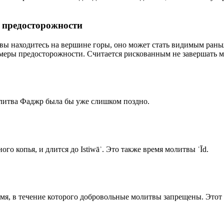
р предосторожности
 вы находитесь на вершине горы, оно может стать видимым рань
меры предосторожности. Считается рискованным не завершать м
олитва Фаджр была бы уже слишком поздно.
го копья, и длится до Istiwāʾ. Это также время молитвы ʿĪd.
емя, в течение которого добровольные молитвы запрещены. Этот 