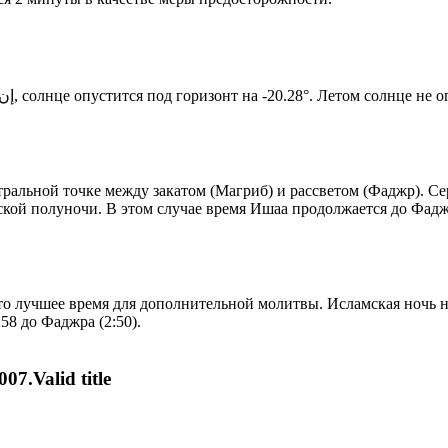
Новый день по солнечному календарю. Сегодня, إن شاء الله, солнце опустится под горизонт на -20.28°. Ле
альной точке между закатом (Магриб) и рассветом (Фаджр). Сер
ской полуночи. В этом случае время Ишаа продолжается до Фадж
то лучшее время для дополнительной молитвы. Исламская ночь на
58 до Фаджра (2:50).
07.Valid title