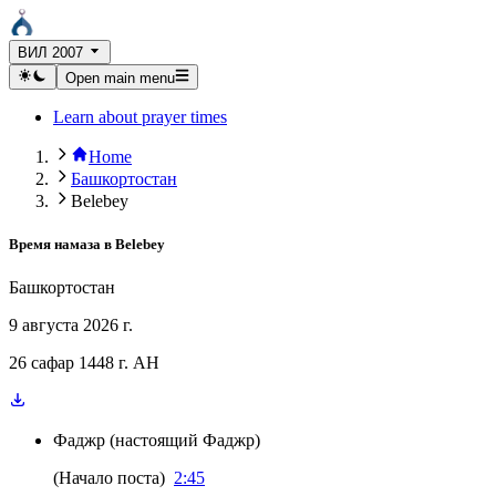
ВИЛ 2007
Open main menu
Learn about prayer times
Home
Башкортостан
Belebey
Время намаза в
Belebey
Башкортостан
9 августа 2026 г.
26 сафар 1448 г. AH
Фаджр
(
настоящий Фаджр
)
(
Начало поста
)
2:45