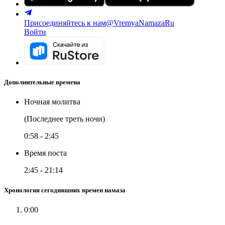
Присоединяйтесь к нам
@VremyaNamazaRu
Войти
Дополнительные времена
Ночная молитва
(Последнее треть ночи)
0:58
-
2:45
Время поста
2:45
-
21:14
Хронология сегодняшних времен намаза
0:00