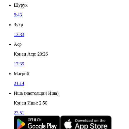
Шурук
5:43
Зухр
13:33
Аср
Конец Аср
:
20:26
17:39
Магриб
21:14
Иша
(
настоящий Иша
)
Конец Иши
:
2:50
23:51