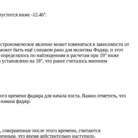
том солнце не опустится ниже -12.46°.
астрономическое явление может изменяться в зависимости от
я может быть ещё слишком рано для молитвы Фаджр, и этот
 определялось по наблюдениям и расчетам при 19° ниже
становлено на 18°, что ранее считалось мнением
ого времени фаджра для начала поста. Важно отметить, что
 намаза фаджр.
, совершенные после этого времени, считаются
ренным, что время действительно наступило.