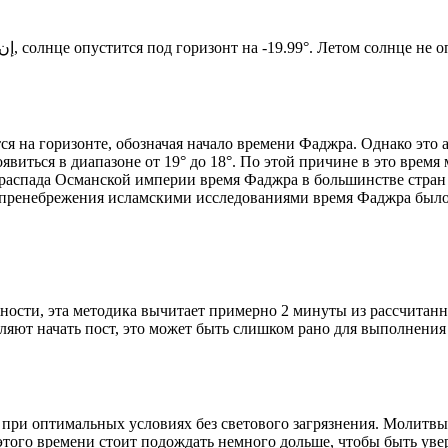
Новый день по солнечному календарю. Сегодня, إن شاء الله, солнце опустится под горизонт на -19.99°. Ле
я на горизонте, обозначая начало времени Фаджра. Однако это 
явиться в диапазоне от 19° до 18°. По этой причине в это врем
До распада Османской империи время Фаджра в большинстве стран
 пренебрежения исламскими исследованиями время Фаджра было у
ности, эта методика вычитает примерно 2 минуты из рассчитанн
ляют начать пост, это может быть слишком рано для выполнения
 при оптимальных условиях без светового загрязнения. Молитвы
этого времени стоит подождать немного дольше, чтобы быть уве