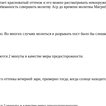
етает красноватый оттенок и его можно рассматривать невооруж
 обязанность совершить молитву Аср до времени молитвы Магриб
рю. Во многих случаях молиться и разрывать пост было бы слишк
ются 2 минуты в качестве меры предосторожности.
 оттенка вечерней зари, примерно тогда, когда солнце находитс
я 2 минуты в качестве меры предосторожности.