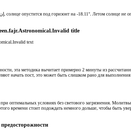
Новый день по солнечному календарю. Сегодня, إن شاء الله, солнце опустится под горизонт на -18.11°. Лет
n.fajr.Astronomical.Invalid title
mical.Invalid text
ности, эта методика вычитает примерно 2 минуты из рассчитанн
ляют начать пост, это может быть слишком рано для выполнения
 при оптимальных условиях без светового загрязнения. Молитвы
этого времени стоит подождать немного дольше, чтобы быть уве
р предосторожности