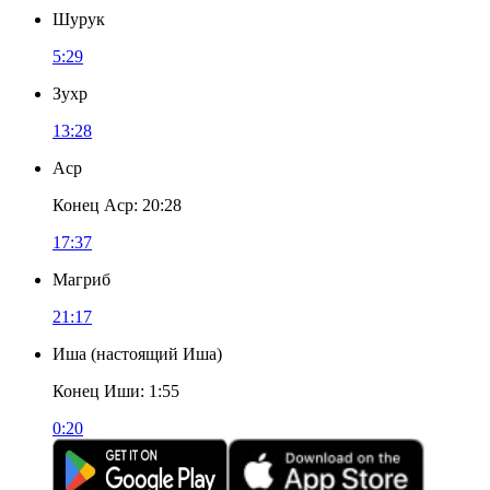
Шурук
5:29
Зухр
13:28
Аср
Конец Аср
:
20:28
17:37
Магриб
21:17
Иша
(
настоящий Иша
)
Конец Иши
:
1:55
0:20