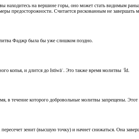
 вы находитесь на вершине горы, оно может стать видимым рань
меры предосторожности. Считается рискованным не завершать м
олитва Фаджр была бы уже слишком поздно.
го копья, и длится до Istiwāʾ. Это также время молитвы ʿĪd.
емя, в течение которого добровольные молитвы запрещены. Этот 
к пересечет зенит (высшую точку) и начнет снижаться. Она заве