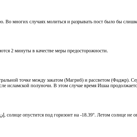
рю. Во многих случаях молиться и разрывать пост было бы слишк
ются 2 минуты в качестве меры предосторожности.
альной точке между закатом (Магриб) и рассветом (Фаджр). Сере
сле исламской полуночи. В этом случае время Ишаа продолжаетс
Новый день по солнечному календарю. Сегодня, إن شاء الله, солнце опустится под горизонт на -18.39°. Лет