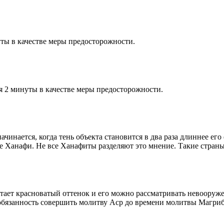
ты в качестве меры предосторожности.
я 2 минуты в качестве меры предосторожности.
чинается, когда тень объекта становится в два раза длиннее ег
ие Ханафи. Не все Ханафиты разделяют это мнение. Такие страны,
етает красноватый оттенок и его можно рассматривать невооруж
 обязанность совершить молитву Аср до времени молитвы Магриб