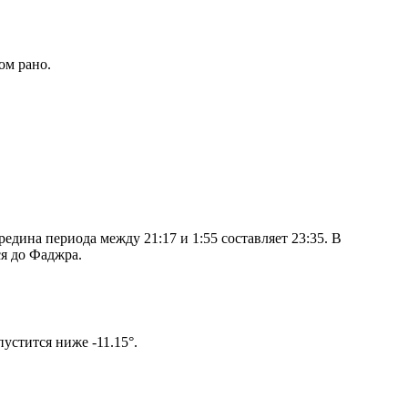
ом рано.
дина периода между 21:17 и 1:55 составляет 23:35. В
я до Фаджра.
ом солнце не опустится ниже -11.15°.