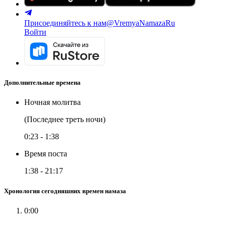
Присоединяйтесь к нам
@VremyaNamazaRu
Войти
Дополнительные времена
Ночная молитва
(Последнее треть ночи)
0:23
-
1:38
Время поста
1:38
-
21:17
Хронология сегодняшних времен намаза
0:00