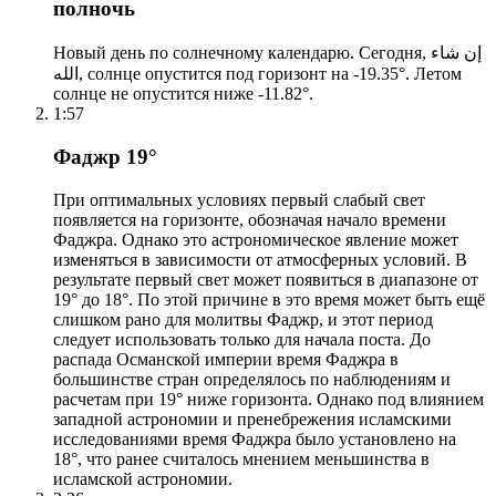
полночь
Новый день по солнечному календарю. Сегодня, إن شاء
الله, солнце опустится под горизонт на -19.35°. Летом
солнце не опустится ниже -11.82°.
1:57
Фаджр 19°
При оптимальных условиях первый слабый свет
появляется на горизонте, обозначая начало времени
Фаджра. Однако это астрономическое явление может
изменяться в зависимости от атмосферных условий. В
результате первый свет может появиться в диапазоне от
19° до 18°. По этой причине в это время может быть ещё
слишком рано для молитвы Фаджр, и этот период
следует использовать только для начала поста. До
распада Османской империи время Фаджра в
большинстве стран определялось по наблюдениям и
расчетам при 19° ниже горизонта. Однако под влиянием
западной астрономии и пренебрежения исламскими
исследованиями время Фаджра было установлено на
18°, что ранее считалось мнением меньшинства в
исламской астрономии.