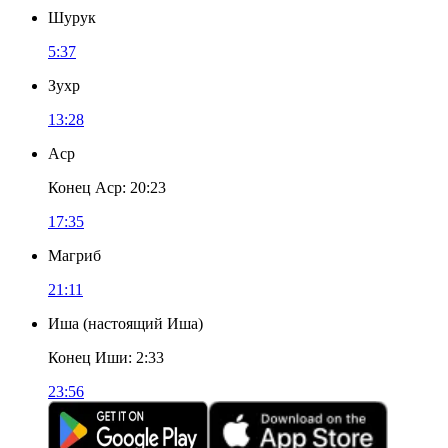
Шурук
5:37
Зухр
13:28
Аср
Конец Аср
:
20:23
17:35
Магриб
21:11
Иша
(
настоящий Иша
)
Конец Иши
:
2:33
23:56