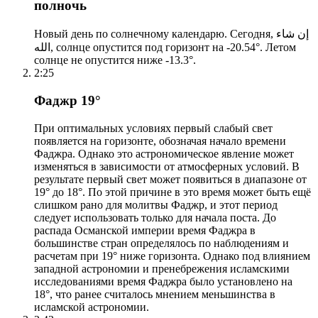
полночь
Новый день по солнечному календарю. Сегодня, إن شاء
الله, солнце опустится под горизонт на -20.54°. Летом
солнце не опустится ниже -13.3°.
2:25
Фаджр 19°
При оптимальных условиях первый слабый свет
появляется на горизонте, обозначая начало времени
Фаджра. Однако это астрономическое явление может
изменяться в зависимости от атмосферных условий. В
результате первый свет может появиться в диапазоне от
19° до 18°. По этой причине в это время может быть ещё
слишком рано для молитвы Фаджр, и этот период
следует использовать только для начала поста. До
распада Османской империи время Фаджра в
большинстве стран определялось по наблюдениям и
расчетам при 19° ниже горизонта. Однако под влиянием
западной астрономии и пренебрежения исламскими
исследованиями время Фаджра было установлено на
18°, что ранее считалось мнением меньшинства в
исламской астрономии.