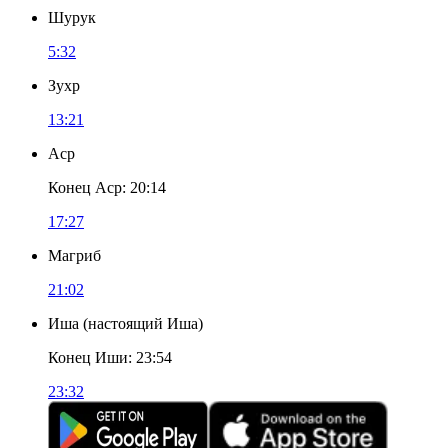
Шурук
5:32
Зухр
13:21
Аср
Конец Аср
:
20:14
17:27
Магриб
21:02
Иша
(
настоящий Иша
)
Конец Иши
:
23:54
23:32