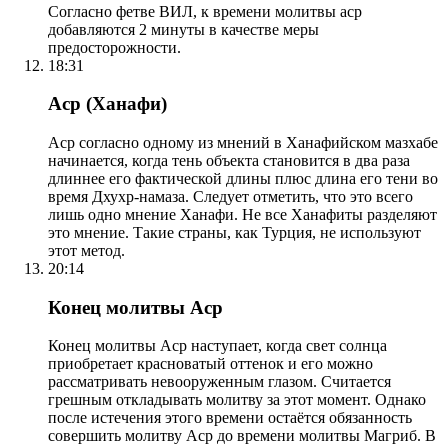
Согласно фетве ВИЛ, к времени молитвы аср
добавляются 2 минуты в качестве меры
предосторожности.
18:31
Аср (Ханафи)
Аср согласно одному из мнений в Ханафийском мазхабе
начинается, когда тень объекта становится в два раза
длиннее его фактической длины плюс длина его тени во
время Дхухр-намаза. Следует отметить, что это всего
лишь одно мнение Ханафи. Не все Ханафиты разделяют
это мнение. Такие страны, как Турция, не используют
этот метод.
20:14
Конец молитвы Аср
Конец молитвы Аср наступает, когда свет солнца
приобретает красноватый оттенок и его можно
рассматривать невооруженным глазом. Считается
грешным откладывать молитву за этот момент. Однако
после истечения этого времени остаётся обязанность
совершить молитву Аср до времени молитвы Магриб. В