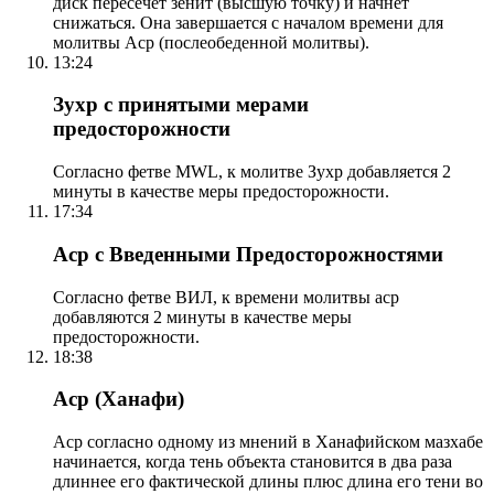
диск пересечет зенит (высшую точку) и начнет
снижаться. Она завершается с началом времени для
молитвы Аср (послеобеденной молитвы).
13:24
Зухр с принятыми мерами
предосторожности
Согласно фетве MWL, к молитве Зухр добавляется 2
минуты в качестве меры предосторожности.
17:34
Аср с Введенными Предосторожностями
Согласно фетве ВИЛ, к времени молитвы аср
добавляются 2 минуты в качестве меры
предосторожности.
18:38
Аср (Ханафи)
Аср согласно одному из мнений в Ханафийском мазхабе
начинается, когда тень объекта становится в два раза
длиннее его фактической длины плюс длина его тени во