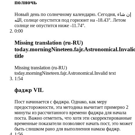
полночь
Новый день по солнечному календарю. Сегодня, إن شاء
الله, солнце опустится под горизонт на -18.43°. Летом
солнце не опустится ниже -11.74°.
0:00
Missing translation (ru-RU)
today.morningNineteen.fajr.Astronomical.Invali
title
Missing translation (ru-RU)
today.morningNineteen.fajr.Astronomical.Invalid text
1:54
фаджр VIL
Пост начинается с фаджра. Однако, как меру
предосторожности, эта методика вычитает примерно 2
минуты из рассчитанного времени фаджра для начала
поста. Важно отметить, что хотя эти скорректированные
временные показатели позволяют начать пост, это может
быть слишком рано для выполнения намаза фаджр.
1:56