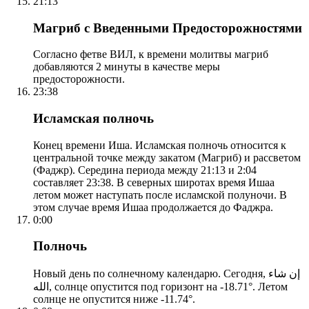
21:13
Магриб с Введенными Предосторожностями
Согласно фетве ВИЛ, к времени молитвы магриб
добавляются 2 минуты в качестве меры
предосторожности.
23:38
Исламская полночь
Конец времени Иша. Исламская полночь относится к
центральной точке между закатом (Магриб) и рассветом
(Фаджр). Середина периода между 21:13 и 2:04
составляет 23:38. В северных широтах время Ишаа
летом может наступать после исламской полуночи. В
этом случае время Ишаа продолжается до Фаджра.
0:00
Полночь
Новый день по солнечному календарю. Сегодня, إن شاء
الله, солнце опустится под горизонт на -18.71°. Летом
солнце не опустится ниже -11.74°.