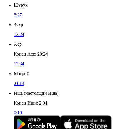
Шурук
5:27
Зухр
13:24
Аср
Конец Аср
:
20:24
17:34
Магриб
21:13
Иша
(
настоящий Иша
)
Конец Иши
:
2:04
0:10