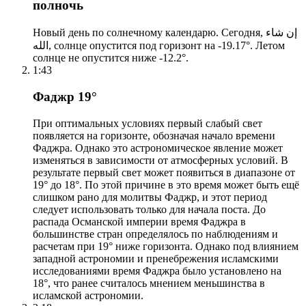
полночь
Новый день по солнечному календарю. Сегодня, إن شاء
الله, солнце опустится под горизонт на -19.17°. Летом
солнце не опустится ниже -12.2°.
1:43
Фаджр 19°
При оптимальных условиях первый слабый свет
появляется на горизонте, обозначая начало времени
Фаджра. Однако это астрономическое явление может
изменяться в зависимости от атмосферных условий. В
результате первый свет может появиться в диапазоне от
19° до 18°. По этой причине в это время может быть ещё
слишком рано для молитвы Фаджр, и этот период
следует использовать только для начала поста. До
распада Османской империи время Фаджра в
большинстве стран определялось по наблюдениям и
расчетам при 19° ниже горизонта. Однако под влиянием
западной астрономии и пренебрежения исламскими
исследованиями время Фаджра было установлено на
18°, что ранее считалось мнением меньшинства в
исламской астрономии.