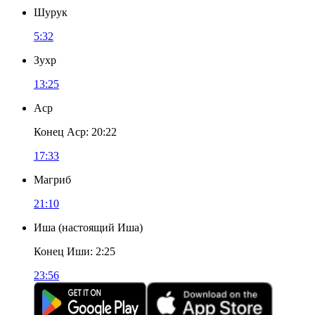
Шурук
5:32
Зухр
13:25
Аср
Конец Аср
:
20:22
17:33
Магриб
21:10
Иша
(
настоящий Иша
)
Конец Иши
:
2:25
23:56