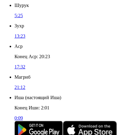
Шурук
5:25
Зухр
13:23
Аср
Конец Аср
:
20:23
17:32
Магриб
21:12
Иша
(
настоящий Иша
)
Конец Иши
:
2:01
0:09