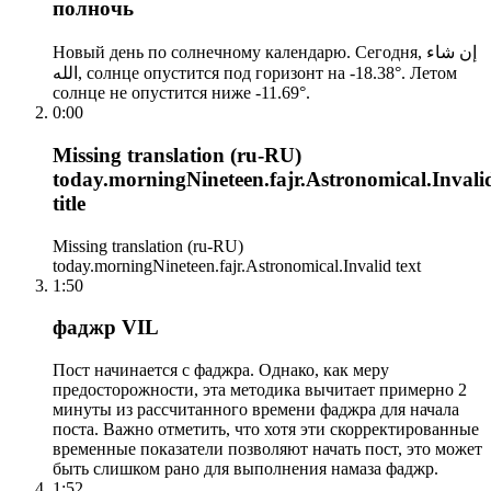
полночь
Новый день по солнечному календарю. Сегодня, إن شاء
الله, солнце опустится под горизонт на -18.38°. Летом
солнце не опустится ниже -11.69°.
0:00
Missing translation (ru-RU)
today.morningNineteen.fajr.Astronomical.Invali
title
Missing translation (ru-RU)
today.morningNineteen.fajr.Astronomical.Invalid text
1:50
фаджр VIL
Пост начинается с фаджра. Однако, как меру
предосторожности, эта методика вычитает примерно 2
минуты из рассчитанного времени фаджра для начала
поста. Важно отметить, что хотя эти скорректированные
временные показатели позволяют начать пост, это может
быть слишком рано для выполнения намаза фаджр.
1:52