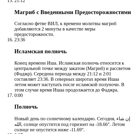
21:12
Магриб с Введенными Предосторожностями
Согласно фетве ВИЛ, к времени молитвы магриб
добавляются 2 минуты в качестве меры
предосторожности.
23:36
Исламская полночь
Конец времени Иша. Исламская полночь относится к
центральной точке между закатом (Магриб) и рассветом
(Фаджр). Середина периода между 21:12 и 2:01
составляет 23:36. В северных широтах время Ишаа
летом может наступать после исламской полуночи. В
этом случае время Ишаа продолжается до Фаджра.
0:00
Полночь
Новый день по солнечному календарю. Сегодня, إن شاء
الله, солнце опустится под горизонт на -18.66°. Летом
солнце не опустится ниже -11.69°.