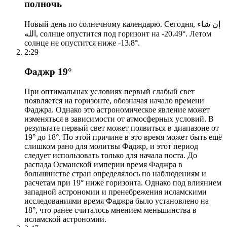
полночь
Новый день по солнечному календарю. Сегодня, إن شاء
الله, солнце опустится под горизонт на -20.49°. Летом
солнце не опустится ниже -13.8°.
2:29
Фаджр 19°
При оптимальных условиях первый слабый свет
появляется на горизонте, обозначая начало времени
Фаджра. Однако это астрономическое явление может
изменяться в зависимости от атмосферных условий. В
результате первый свет может появиться в диапазоне от
19° до 18°. По этой причине в это время может быть ещё
слишком рано для молитвы Фаджр, и этот период
следует использовать только для начала поста. До
распада Османской империи время Фаджра в
большинстве стран определялось по наблюдениям и
расчетам при 19° ниже горизонта. Однако под влиянием
западной астрономии и пренебрежения исламскими
исследованиями время Фаджра было установлено на
18°, что ранее считалось мнением меньшинства в
исламской астрономии.