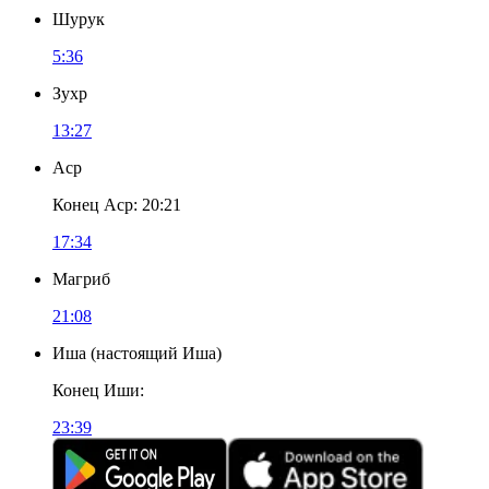
Шурук
5:36
Зухр
13:27
Аср
Конец Аср
:
20:21
17:34
Магриб
21:08
Иша
(
настоящий Иша
)
Конец Иши
:
23:39