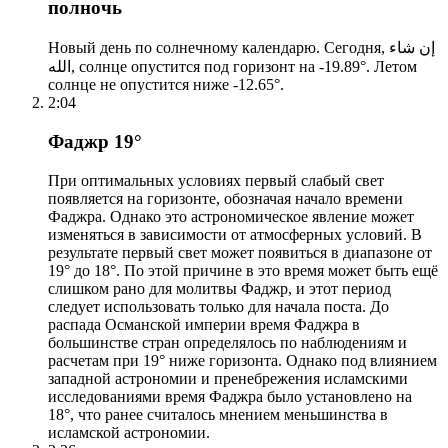
полночь
Новый день по солнечному календарю. Сегодня, إن شاء
الله, солнце опустится под горизонт на -19.89°. Летом
солнце не опустится ниже -12.65°.
2:04
Фаджр 19°
При оптимальных условиях первый слабый свет
появляется на горизонте, обозначая начало времени
Фаджра. Однако это астрономическое явление может
изменяться в зависимости от атмосферных условий. В
результате первый свет может появиться в диапазоне от
19° до 18°. По этой причине в это время может быть ещё
слишком рано для молитвы Фаджр, и этот период
следует использовать только для начала поста. До
распада Османской империи время Фаджра в
большинстве стран определялось по наблюдениям и
расчетам при 19° ниже горизонта. Однако под влиянием
западной астрономии и пренебрежения исламскими
исследованиями время Фаджра было установлено на
18°, что ранее считалось мнением меньшинства в
исламской астрономии.