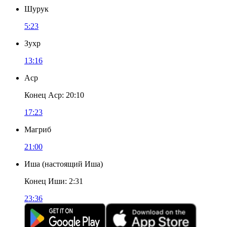
Шурук
5:23
Зухр
13:16
Аср
Конец Аср
:
20:10
17:23
Магриб
21:00
Иша
(
настоящий Иша
)
Конец Иши
:
2:31
23:36