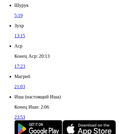
Шурук
5:19
Зухр
13:15
Аср
Конец Аср
:
20:13
17:23
Магриб
21:03
Иша
(
настоящий Иша
)
Конец Иши
:
2:06
23:53