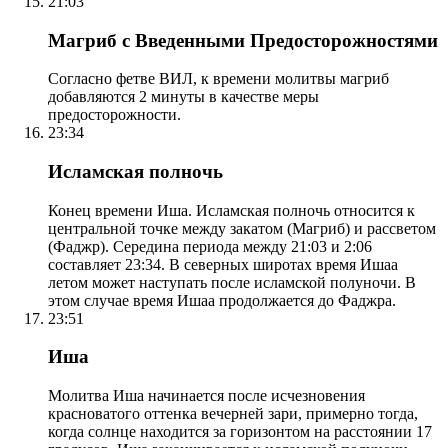
21:03
Магриб с Введенными Предосторожностями
Согласно фетве ВИЛ, к времени молитвы магриб
добавляются 2 минуты в качестве меры
предосторожности.
23:34
Исламская полночь
Конец времени Иша. Исламская полночь относится к
центральной точке между закатом (Магриб) и рассветом
(Фаджр). Середина периода между 21:03 и 2:06
составляет 23:34. В северных широтах время Ишаа
летом может наступать после исламской полуночи. В
этом случае время Ишаа продолжается до Фаджра.
23:51
Иша
Молитва Иша начинается после исчезновения
красноватого оттенка вечерней зари, примерно тогда,
когда солнце находится за горизонтом на расстоянии 17