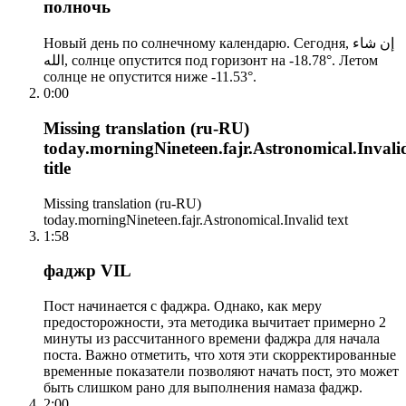
полночь
Новый день по солнечному календарю. Сегодня, إن شاء
الله, солнце опустится под горизонт на -18.78°. Летом
солнце не опустится ниже -11.53°.
0:00
Missing translation (ru-RU)
today.morningNineteen.fajr.Astronomical.Invali
title
Missing translation (ru-RU)
today.morningNineteen.fajr.Astronomical.Invalid text
1:58
фаджр VIL
Пост начинается с фаджра. Однако, как меру
предосторожности, эта методика вычитает примерно 2
минуты из рассчитанного времени фаджра для начала
поста. Важно отметить, что хотя эти скорректированные
временные показатели позволяют начать пост, это может
быть слишком рано для выполнения намаза фаджр.
2:00