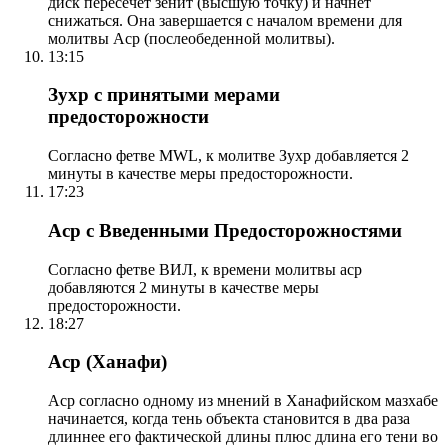
диск пересечет зенит (высшую точку) и начнет
снижаться. Она завершается с началом времени для
молитвы Аср (послеобеденной молитвы).
13:15
Зухр с принятыми мерами
предосторожности
Согласно фетве MWL, к молитве Зухр добавляется 2
минуты в качестве меры предосторожности.
17:23
Аср с Введенными Предосторожностями
Согласно фетве ВИЛ, к времени молитвы аср
добавляются 2 минуты в качестве меры
предосторожности.
18:27
Аср (Ханафи)
Аср согласно одному из мнений в Ханафийском мазхабе
начинается, когда тень объекта становится в два раза
длиннее его фактической длины плюс длина его тени во