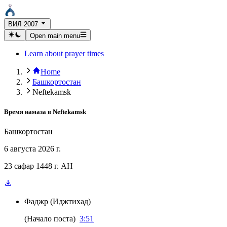
ВИЛ 2007
Open main menu
Learn about prayer times
Home
Башкортостан
Neftekamsk
Время намаза в
Neftekamsk
Башкортостан
6 августа 2026 г.
23 сафар 1448 г. AH
Фаджр
(
Иджтихад
)
(
Начало поста
)
3:51