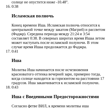
солнце не опустится ниже -10.48°.
0:38
Исламская полночь
Конец времени Иша. Исламская полночь относится к
центральной точке между закатом (Магриб) и рассветом
(Фаджр). Середина периода между 21:24 и 3:54
составляет 0:38. В северных широтах время Ишаа летом
может наступать после исламской полуночи. В этом
случае время Ишаа продолжается до Фаджра.
0:41
Иша
Молитва Иша начинается после исчезновения
красноватого оттенка вечерней зари, примерно тогда,
когда солнце находится за горизонтом на расстоянии 17
градусов. Иша заканчивается к исламской полуночи.
0:43
Иша с Введенными Предосторожностями
Согласно фетве ВИЛ, к времени молитвы иша