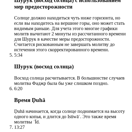
Шурук (восход солнца) с использованием
мер предосторожности
Солнце должно находиться чуть ниже горизонта, но
если вы находитесь на вершине горы, оно может стать
видимым раньше. Для учета этого многие графики
молитв вычитают 2 минуты из рассчитанного времени
для Шурук в качестве меры предосторожности.
Считается рискованным не завершать молитву до
истечения этого скорректированного времени.
5:34
Шурук (восход солнца)
Восход солнца расчитывается. В большинстве случаев
молитва Фаджр была бы уже слишком поздно.
6:20
Время Ḍuhā
Ḍuhā начинается, когда солнце поднимается на высоту
одного копья, и длится до Istiwāʾ. Это также время
молитвы ʿĪd.
13:27