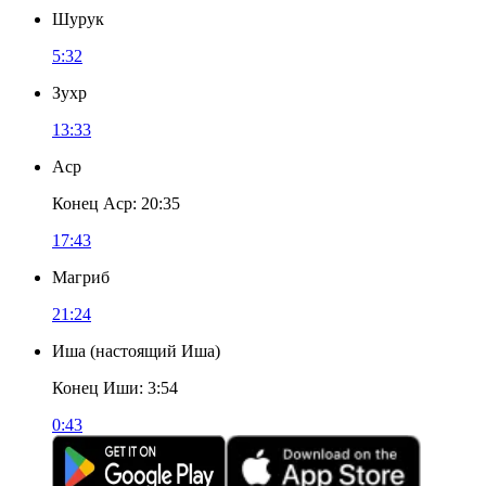
Шурук
5:32
Зухр
13:33
Аср
Конец Аср
:
20:35
17:43
Магриб
21:24
Иша
(
настоящий Иша
)
Конец Иши
:
3:54
0:43