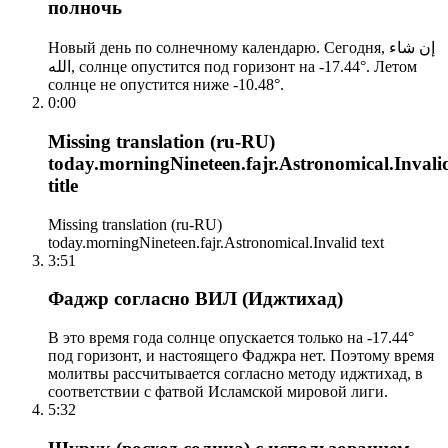
полночь
Новый день по солнечному календарю. Сегодня, إن شاء
الله, солнце опустится под горизонт на -17.44°. Летом
солнце не опустится ниже -10.48°.
0:00
Missing translation (ru-RU)
today.morningNineteen.fajr.Astronomical.Invali
title
Missing translation (ru-RU)
today.morningNineteen.fajr.Astronomical.Invalid text
3:51
Фаджр согласно ВИЛ (Иджтихад)
В это время года солнце опускается только на -17.44°
под горизонт, и настоящего Фаджра нет. Поэтому время
молитвы рассчитывается согласно методу иджтихад, в
соответствии с фатвой Исламской мировой лиги.
5:32