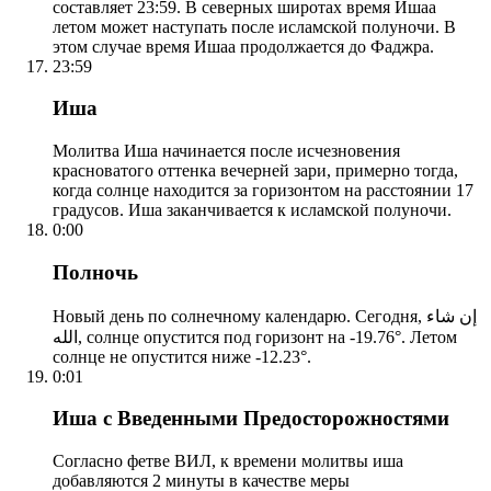
составляет 23:59. В северных широтах время Ишаа
летом может наступать после исламской полуночи. В
этом случае время Ишаа продолжается до Фаджра.
23:59
Иша
Молитва Иша начинается после исчезновения
красноватого оттенка вечерней зари, примерно тогда,
когда солнце находится за горизонтом на расстоянии 17
градусов. Иша заканчивается к исламской полуночи.
0:00
Полночь
Новый день по солнечному календарю. Сегодня, إن شاء
الله, солнце опустится под горизонт на -19.76°. Летом
солнце не опустится ниже -12.23°.
0:01
Иша с Введенными Предосторожностями
Согласно фетве ВИЛ, к времени молитвы иша
добавляются 2 минуты в качестве меры