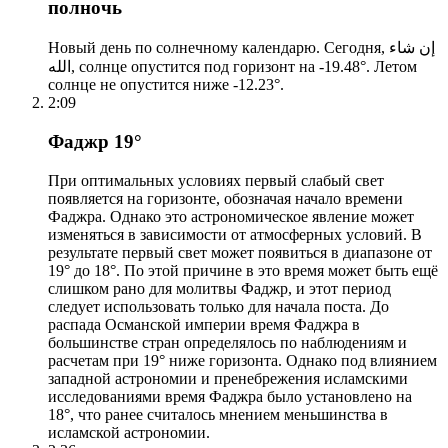
полночь
Новый день по солнечному календарю. Сегодня, إن شاء
الله, солнце опустится под горизонт на -19.48°. Летом
солнце не опустится ниже -12.23°.
2:09
Фаджр 19°
При оптимальных условиях первый слабый свет
появляется на горизонте, обозначая начало времени
Фаджра. Однако это астрономическое явление может
изменяться в зависимости от атмосферных условий. В
результате первый свет может появиться в диапазоне от
19° до 18°. По этой причине в это время может быть ещё
слишком рано для молитвы Фаджр, и этот период
следует использовать только для начала поста. До
распада Османской империи время Фаджра в
большинстве стран определялось по наблюдениям и
расчетам при 19° ниже горизонта. Однако под влиянием
западной астрономии и пренебрежения исламскими
исследованиями время Фаджра было установлено на
18°, что ранее считалось мнением меньшинства в
исламской астрономии.