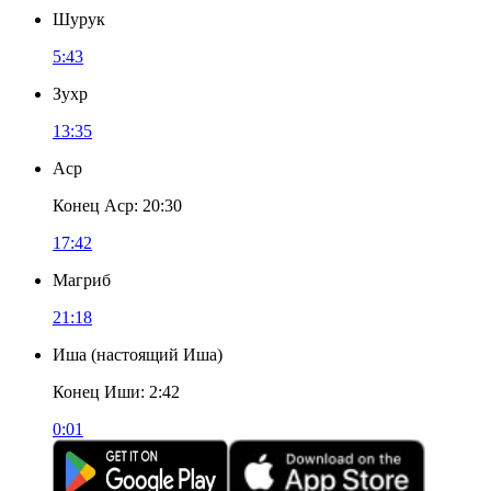
Шурук
5:43
Зухр
13:35
Аср
Конец Аср
:
20:30
17:42
Магриб
21:18
Иша
(
настоящий Иша
)
Конец Иши
:
2:42
0:01