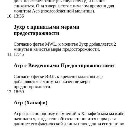
диск пересечет зенит (высшую точку) и начнет
снижаться. Она завершается с началом времени для
молитвы Аср (послеобеденной молитвы).
13:36
Зухр с принятыми мерами
предосторожности
Согласно фетве MWL, к молитве Зухр добавляется 2
минуты в качестве меры предосторожности.
17:45
Аср с Введенными Предосторожностями
Согласно фетве ВИЛ, к времени молитвы аср
добавляются 2 минуты в качестве меры
предосторожности.
18:50
Аср (Ханафи)
Аср согласно одному из мнений в Ханафийском мазхабе
начинается, когда тень объекта становится в два раза
длиннее его фактической длины плюс длина его тени во