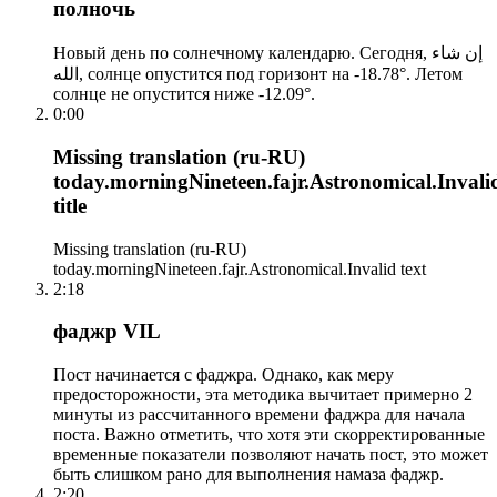
полночь
Новый день по солнечному календарю. Сегодня, إن شاء
الله, солнце опустится под горизонт на -18.78°. Летом
солнце не опустится ниже -12.09°.
0:00
Missing translation (ru-RU)
today.morningNineteen.fajr.Astronomical.Invali
title
Missing translation (ru-RU)
today.morningNineteen.fajr.Astronomical.Invalid text
2:18
фаджр VIL
Пост начинается с фаджра. Однако, как меру
предосторожности, эта методика вычитает примерно 2
минуты из рассчитанного времени фаджра для начала
поста. Важно отметить, что хотя эти скорректированные
временные показатели позволяют начать пост, это может
быть слишком рано для выполнения намаза фаджр.
2:20