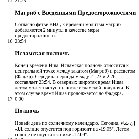
21:23
Магриб с Введенными Предосторожностями
Согласно фетве ВИЛ, к времени молитвы магриб
добавляются 2 минуты в качестве меры
предосторожности.
23:54
Исламская полночь
Конец времени Иша. Исламская полночь относится к
центральной точке между закатом (Магриб) и рассветом
(Фаджр). Середина периода между 21:23 и 2:26
составляет 23:54. В северных широтах время Ишаа
летом может наступать после исламской полуночи. В
этом случае время Ишаа продолжается до Фаджра.
0:00
Полночь
Новый день по солнечному календарю. Сегодня, إن شاء
الله, солнце опустится под горизонт на -19.05°. Летом
солнце не опустится ниже -12.09°.