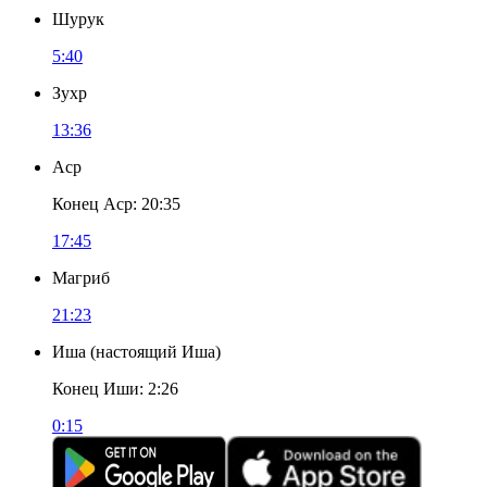
Шурук
5:40
Зухр
13:36
Аср
Конец Аср
:
20:35
17:45
Магриб
21:23
Иша
(
настоящий Иша
)
Конец Иши
:
2:26
0:15