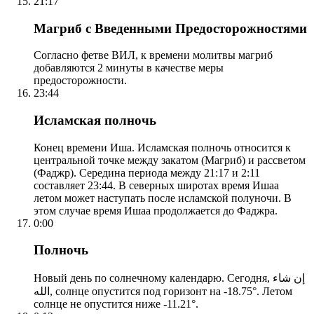
21:17
Магриб с Введенными Предосторожностями
Согласно фетве ВИЛ, к времени молитвы магриб
добавляются 2 минуты в качестве меры
предосторожности.
23:44
Исламская полночь
Конец времени Иша. Исламская полночь относится к
центральной точке между закатом (Магриб) и рассветом
(Фаджр). Середина периода между 21:17 и 2:11
составляет 23:44. В северных широтах время Ишаа
летом может наступать после исламской полуночи. В
этом случае время Ишаа продолжается до Фаджра.
0:00
Полночь
Новый день по солнечному календарю. Сегодня, إن شاء
الله, солнце опустится под горизонт на -18.75°. Летом
солнце не опустится ниже -11.21°.