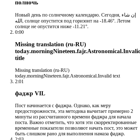
полночь
Новый день по солнечному календарю. Сегодня, إن شاء
الله, солнце опустится под горизонт на -18.46°. Летом
солнце не опустится ниже -11.21°.
0:00
Missing translation (ru-RU)
today.morningNineteen.fajr.Astronomical.Invali
title
Missing translation (ru-RU)
today.morningNineteen.fajr.Astronomical.Invalid text
2:01
фаджр VIL
Пост начинается с фаджра. Однако, как меру
предосторожности, эта методика вычитает примерно 2
минуты из рассчитанного времени фаджра для начала
поста. Важно отметить, что хотя эти скорректированные
временные показатели позволяют начать пост, это может
быть слишком рано для выполнения намаза фаджр.
2:03