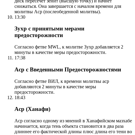
диск пересечет зенит (высшую точку) и начнет
снижаться. Она завершается с началом времени для
молитвы Аср (послеобеденной молитвы).
13:30
Зухр с принятыми мерами
предосторожности
Согласно фетве MWL, к молитве Зухр добавляется 2
минуты в качестве меры предосторожности.
17:38
Аср с Введенными Предосторожностями
Согласно фетве ВИЛ, к времени молитвы аср
добавляются 2 минуты в качестве меры
предосторожности.
18:43
Аср (Ханафи)
Аср согласно одному из мнений в Ханафийском мазхабе
начинается, когда тень объекта становится в два раза
длиннее его фактической длины плюс длина его тени во