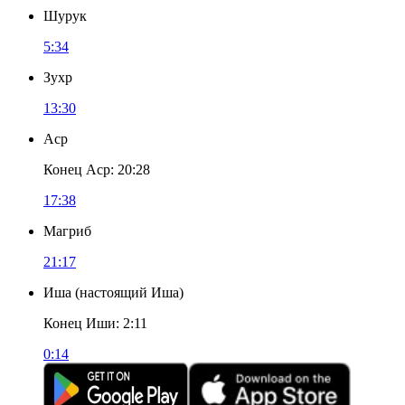
Шурук
5:34
Зухр
13:30
Аср
Конец Аср
:
20:28
17:38
Магриб
21:17
Иша
(
настоящий Иша
)
Конец Иши
:
2:11
0:14