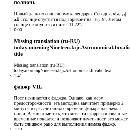
полночь
Новый день по солнечному календарю. Сегодня, إن شاء
الله, солнце опустится под горизонт на -18.19°. Летом
солнце не опустится ниже -11.22°.
0:00
Missing translation (ru-RU)
today.morningNineteen.fajr.Astronomical.Invali
title
Missing translation (ru-RU)
today.morningNineteen.fajr.Astronomical.Invalid text
1:41
фаджр VIL
Пост начинается с фаджра. Однако, как меру
предосторожности, эта методика вычитает примерно 2
минуты из рассчитанного времени фаджра для начала
поста. Важно отметить, что хотя эти скорректированные
временные показатели позволяют начать пост, это может
быть слишком рано для выполнения намаза фаджр.
1:43