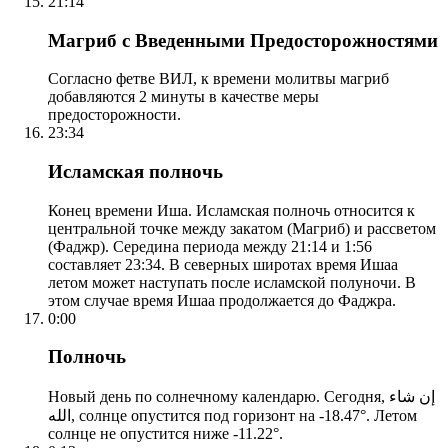
21:14
Магриб с Введенными Предосторожностями
Согласно фетве ВИЛ, к времени молитвы магриб
добавляются 2 минуты в качестве меры
предосторожности.
23:34
Исламская полночь
Конец времени Иша. Исламская полночь относится к
центральной точке между закатом (Магриб) и рассветом
(Фаджр). Середина периода между 21:14 и 1:56
составляет 23:34. В северных широтах время Ишаа
летом может наступать после исламской полуночи. В
этом случае время Ишаа продолжается до Фаджра.
0:00
Полночь
Новый день по солнечному календарю. Сегодня, إن شاء
الله, солнце опустится под горизонт на -18.47°. Летом
солнце не опустится ниже -11.22°.