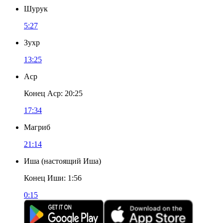
Шурук
5:27
Зухр
13:25
Аср
Конец Аср
:
20:25
17:34
Магриб
21:14
Иша
(
настоящий Иша
)
Конец Иши
:
1:56
0:15