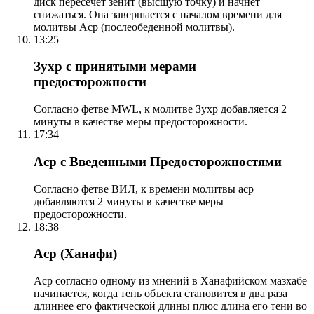
диск пересечет зенит (высшую точку) и начнет
снижаться. Она завершается с началом времени для
молитвы Аср (послеобеденной молитвы).
13:25
Зухр с принятыми мерами
предосторожности
Согласно фетве MWL, к молитве Зухр добавляется 2
минуты в качестве меры предосторожности.
17:34
Аср с Введенными Предосторожностями
Согласно фетве ВИЛ, к времени молитвы аср
добавляются 2 минуты в качестве меры
предосторожности.
18:38
Аср (Ханафи)
Аср согласно одному из мнений в Ханафийском мазхабе
начинается, когда тень объекта становится в два раза
длиннее его фактической длины плюс длина его тени во