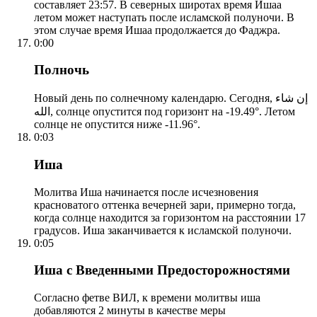
составляет 23:57. В северных широтах время Ишаа
летом может наступать после исламской полуночи. В
этом случае время Ишаа продолжается до Фаджра.
0:00
Полночь
Новый день по солнечному календарю. Сегодня, إن شاء
الله, солнце опустится под горизонт на -19.49°. Летом
солнце не опустится ниже -11.96°.
0:03
Иша
Молитва Иша начинается после исчезновения
красноватого оттенка вечерней зари, примерно тогда,
когда солнце находится за горизонтом на расстоянии 17
градусов. Иша заканчивается к исламской полуночи.
0:05
Иша с Введенными Предосторожностями
Согласно фетве ВИЛ, к времени молитвы иша
добавляются 2 минуты в качестве меры