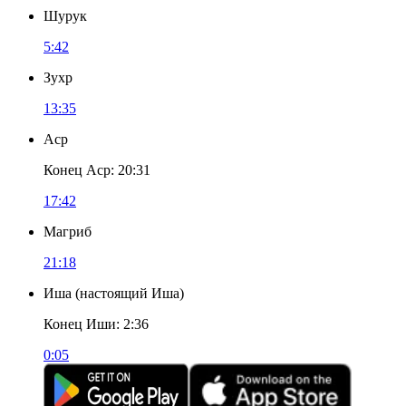
Шурук
5:42
Зухр
13:35
Аср
Конец Аср
:
20:31
17:42
Магриб
21:18
Иша
(
настоящий Иша
)
Конец Иши
:
2:36
0:05