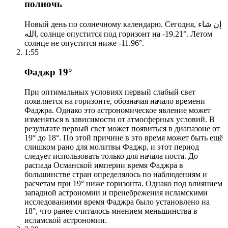
полночь
Новый день по солнечному календарю. Сегодня, إن شاء
الله, солнце опустится под горизонт на -19.21°. Летом
солнце не опустится ниже -11.96°.
1:55
Фаджр 19°
При оптимальных условиях первый слабый свет
появляется на горизонте, обозначая начало времени
Фаджра. Однако это астрономическое явление может
изменяться в зависимости от атмосферных условий. В
результате первый свет может появиться в диапазоне от
19° до 18°. По этой причине в это время может быть ещё
слишком рано для молитвы Фаджр, и этот период
следует использовать только для начала поста. До
распада Османской империи время Фаджра в
большинстве стран определялось по наблюдениям и
расчетам при 19° ниже горизонта. Однако под влиянием
западной астрономии и пренебрежения исламскими
исследованиями время Фаджра было установлено на
18°, что ранее считалось мнением меньшинства в
исламской астрономии.