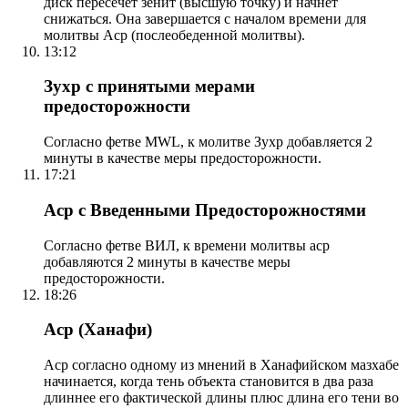
диск пересечет зенит (высшую точку) и начнет
снижаться. Она завершается с началом времени для
молитвы Аср (послеобеденной молитвы).
13:12
Зухр с принятыми мерами
предосторожности
Согласно фетве MWL, к молитве Зухр добавляется 2
минуты в качестве меры предосторожности.
17:21
Аср с Введенными Предосторожностями
Согласно фетве ВИЛ, к времени молитвы аср
добавляются 2 минуты в качестве меры
предосторожности.
18:26
Аср (Ханафи)
Аср согласно одному из мнений в Ханафийском мазхабе
начинается, когда тень объекта становится в два раза
длиннее его фактической длины плюс длина его тени во