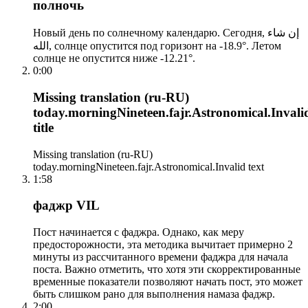
полночь
Новый день по солнечному календарю. Сегодня, إن شاء
الله, солнце опустится под горизонт на -18.9°. Летом
солнце не опустится ниже -12.21°.
0:00
Missing translation (ru-RU)
today.morningNineteen.fajr.Astronomical.Invali
title
Missing translation (ru-RU)
today.morningNineteen.fajr.Astronomical.Invalid text
1:58
фаджр VIL
Пост начинается с фаджра. Однако, как меру
предосторожности, эта методика вычитает примерно 2
минуты из рассчитанного времени фаджра для начала
поста. Важно отметить, что хотя эти скорректированные
временные показатели позволяют начать пост, это может
быть слишком рано для выполнения намаза фаджр.
2:00