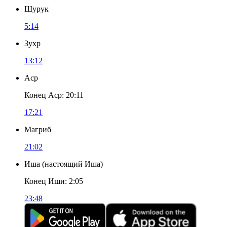
Шурук
5:14
Зухр
13:12
Аср
Конец Аср
:
20:11
17:21
Магриб
21:02
Иша
(
настоящий Иша
)
Конец Иши
:
2:05
23:48