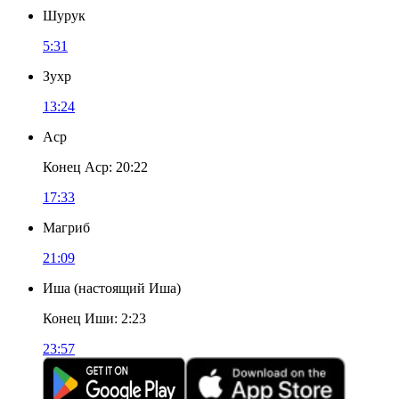
Шурук
5:31
Зухр
13:24
Аср
Конец Аср
:
20:22
17:33
Магриб
21:09
Иша
(
настоящий Иша
)
Конец Иши
:
2:23
23:57