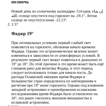
полночь
Новый день по солнечному календарю. Сегодня, إن شاء
الله, солнце опустится под горизонт на -19.1°. Летом
солнце не опустится ниже -12.13°.
1:37
Фаджр 19°
При оптимальных условиях первый слабый свет
появляется на горизонте, обозначая начало времени
Фаджра. Однако это астрономическое явление может
изменяться в зависимости от атмосферных условий. В
результате первый свет может появиться в диапазоне от
19° до 18°. По этой причине в это время может быть ещё
слишком рано для молитвы Фаджр, и этот период
следует использовать только для начала поста. До
распада Османской империи время Фаджра в
большинстве стран определялось по наблюдениям и
расчетам при 19° ниже горизонта. Однако под влиянием
западной астрономии и пренебрежения исламскими
исследованиями время Фаджра было установлено на
18°, что ранее считалось мнением меньшинства в
исламской астрономии.