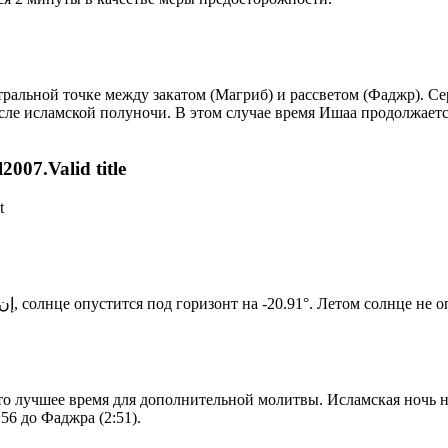
альной точке между закатом (Магриб) и рассветом (Фаджр). Сере
сле исламской полуночи. В этом случае время Ишаа продолжаетс
007.Valid title
t
Новый день по солнечному календарю. Сегодня, إن شاء الله, солнце опустится под горизонт на -20.91°. Ле
то лучшее время для дополнительной молитвы. Исламская ночь на
56 до Фаджра (2:51).