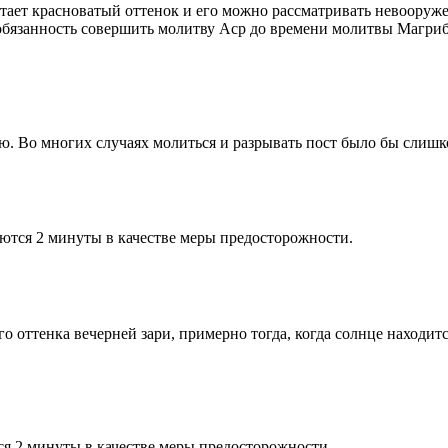
етает красноватый оттенок и его можно рассматривать невооруж
 обязанность совершить молитву Аср до времени молитвы Магриб
рю. Во многих случаях молиться и разрывать пост было бы слишк
ются 2 минуты в качестве меры предосторожности.
 оттенка вечерней зари, примерно тогда, когда солнце находитс
я 2 минуты в качестве меры предосторожности.