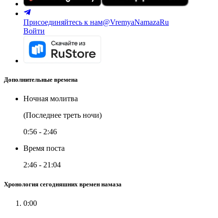
Присоединяйтесь к нам
@VremyaNamazaRu
Войти
Дополнительные времена
Ночная молитва
(Последнее треть ночи)
0:56
-
2:46
Время поста
2:46
-
21:04
Хронология сегодняшних времен намаза
0:00