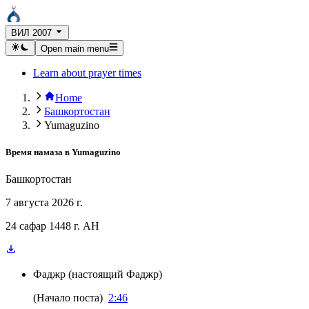
ВИЛ 2007
Open main menu
Learn about prayer times
Home
Башкортостан
Yumaguzino
Время намаза в
Yumaguzino
Башкортостан
7 августа 2026 г.
24 сафар 1448 г. AH
Фаджр
(
настоящий Фаджр
)
(
Начало поста
)
2:46