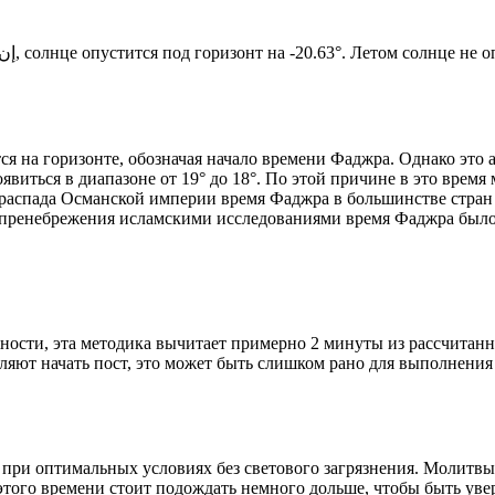
Новый день по солнечному календарю. Сегодня, إن شاء الله, солнце опустится под горизонт на -20.63°. Ле
я на горизонте, обозначая начало времени Фаджра. Однако это 
явиться в диапазоне от 19° до 18°. По этой причине в это врем
До распада Османской империи время Фаджра в большинстве стран
 пренебрежения исламскими исследованиями время Фаджра было у
ности, эта методика вычитает примерно 2 минуты из рассчитанн
ляют начать пост, это может быть слишком рано для выполнения
 при оптимальных условиях без светового загрязнения. Молитвы
этого времени стоит подождать немного дольше, чтобы быть уве