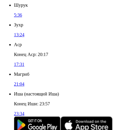
Шурук
5:36
Зухр
13:24
Аср
Конец Аср
:
20:17
17:31
Магриб
21:04
Иша
(
настоящий Иша
)
Конец Иши
:
23:57
23:34