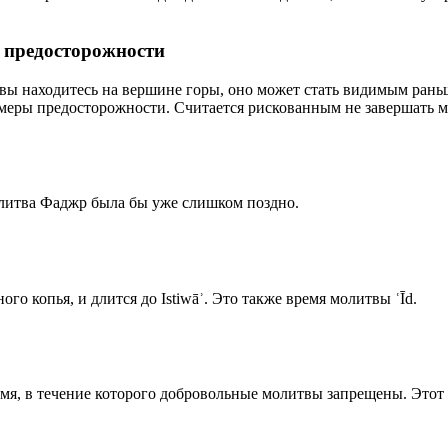
р предосторожности
 вы находитесь на вершине горы, оно может стать видимым рань
меры предосторожности. Считается рискованным не завершать м
олитва Фаджр была бы уже слишком поздно.
го копья, и длится до Istiwāʾ. Это также время молитвы ʿĪd.
емя, в течение которого добровольные молитвы запрещены. Этот 