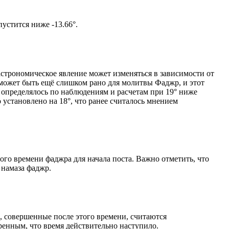
том солнце не опустится ниже -13.66°.
астрономическое явление может изменяться в зависимости от
я может быть ещё слишком рано для молитвы Фаджр, и этот
 определялось по наблюдениям и расчетам при 19° ниже
становлено на 18°, что ранее считалось мнением
ого времени фаджра для начала поста. Важно отметить, что
 намаза фаджр.
, совершенные после этого времени, считаются
ренным, что время действительно наступило.