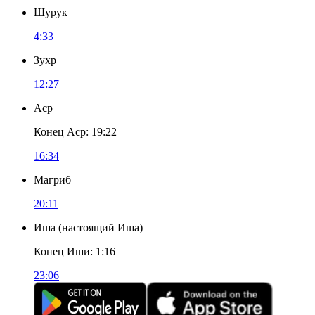
Шурук
4:33
Зухр
12:27
Аср
Конец Аср
:
19:22
16:34
Магриб
20:11
Иша
(
настоящий Иша
)
Конец Иши
:
1:16
23:06