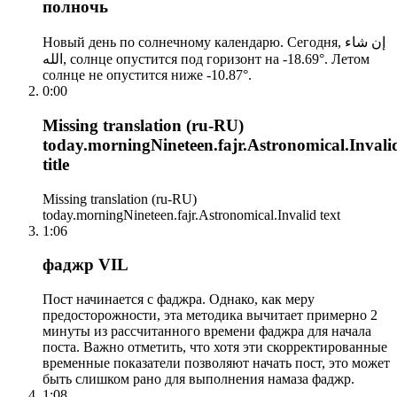
полночь
Новый день по солнечному календарю. Сегодня, إن شاء
الله, солнце опустится под горизонт на -18.69°. Летом
солнце не опустится ниже -10.87°.
0:00
Missing translation (ru-RU)
today.morningNineteen.fajr.Astronomical.Invali
title
Missing translation (ru-RU)
today.morningNineteen.fajr.Astronomical.Invalid text
1:06
фаджр VIL
Пост начинается с фаджра. Однако, как меру
предосторожности, эта методика вычитает примерно 2
минуты из рассчитанного времени фаджра для начала
поста. Важно отметить, что хотя эти скорректированные
временные показатели позволяют начать пост, это может
быть слишком рано для выполнения намаза фаджр.
1:08