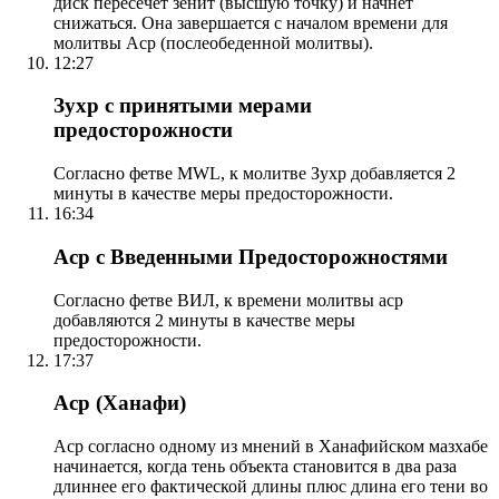
диск пересечет зенит (высшую точку) и начнет
снижаться. Она завершается с началом времени для
молитвы Аср (послеобеденной молитвы).
12:27
Зухр с принятыми мерами
предосторожности
Согласно фетве MWL, к молитве Зухр добавляется 2
минуты в качестве меры предосторожности.
16:34
Аср с Введенными Предосторожностями
Согласно фетве ВИЛ, к времени молитвы аср
добавляются 2 минуты в качестве меры
предосторожности.
17:37
Аср (Ханафи)
Аср согласно одному из мнений в Ханафийском мазхабе
начинается, когда тень объекта становится в два раза
длиннее его фактической длины плюс длина его тени во