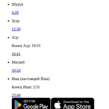
Шурук
4:28
Зухр
12:30
Аср
Конец Аср
:
19:33
16:41
Магриб
20:24
Иша
(
настоящий Иша
)
Конец Иши
:
2:51
23:49