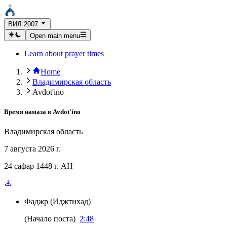
ВИЛ 2007
Open main menu
Learn about prayer times
Home
Владимирская область
Avdot'ino
Время намаза в
Avdot'ino
Владимирская область
7 августа 2026 г.
24 сафар 1448 г. AH
Фаджр
(
Иджтихад
)
(
Начало поста
)
2:48