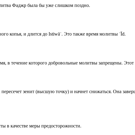
олитва Фаджр была бы уже слишком поздно.
го копья, и длится до Istiwāʾ. Это также время молитвы ʿĪd.
емя, в течение которого добровольные молитвы запрещены. Этот 
к пересечет зенит (высшую точку) и начнет снижаться. Она заве
ты в качестве меры предосторожности.