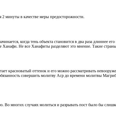
я 2 минуты в качестве меры предосторожности.
чинается, когда тень объекта становится в два раза длиннее ег
ие Ханафи. Не все Ханафиты разделяют это мнение. Такие страны,
етает красноватый оттенок и его можно рассматривать невооруж
 обязанность совершить молитву Аср до времени молитвы Магриб
рю. Во многих случаях молиться и разрывать пост было бы слишк