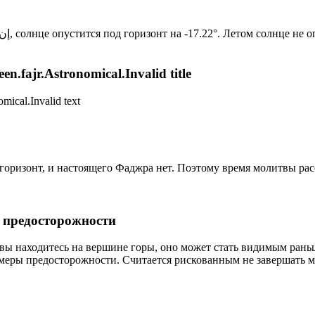
Новый день по солнечному календарю. Сегодня, إن شاء الله, солнце опустится под горизонт на -17.22°. Ле
n.fajr.Astronomical.Invalid title
mical.Invalid text
д горизонт, и настоящего Фаджра нет. Поэтому время молитвы ра
р предосторожности
 вы находитесь на вершине горы, оно может стать видимым рань
меры предосторожности. Считается рискованным не завершать м