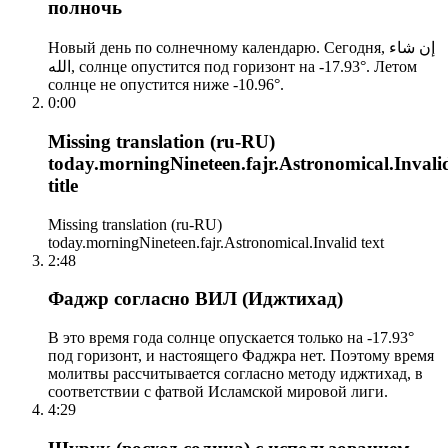
полночь
Новый день по солнечному календарю. Сегодня, إن شاء
الله, солнце опустится под горизонт на -17.93°. Летом
солнце не опустится ниже -10.96°.
0:00
Missing translation (ru-RU)
today.morningNineteen.fajr.Astronomical.Invali
title
Missing translation (ru-RU)
today.morningNineteen.fajr.Astronomical.Invalid text
2:48
Фаджр согласно ВИЛ (Иджтихад)
В это время года солнце опускается только на -17.93°
под горизонт, и настоящего Фаджра нет. Поэтому время
молитвы рассчитывается согласно методу иджтихад, в
соответствии с фатвой Исламской мировой лиги.
4:29