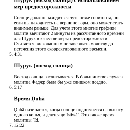
Шурук (восход солнца) с использованием
мер предосторожности
Солнце должно находиться чуть ниже горизонта, но
если вы находитесь на вершине горы, оно может стать
видимым раньше. Для учета этого многие графики
молитв вычитают 2 минуты из рассчитанного времени
для Шурук в качестве меры предосторожности.
Считается рискованным не завершать молитву до
истечения этого скорректированного времени.
4:31
Шурук (восход солнца)
Восход солнца расчитывается. В большинстве случаев
молитва Фаджр была бы уже слишком поздно.
5:17
Время Ḍuhā
Ḍuhā начинается, когда солнце поднимается на высоту
одного копья, и длится до Istiwāʾ. Это также время
молитвы ʿĪd.
12:22