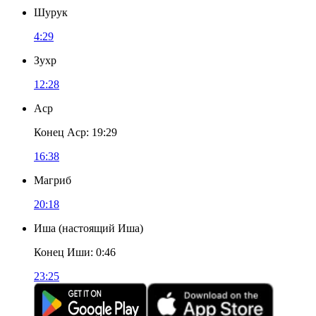
Шурук
4:29
Зухр
12:28
Аср
Конец Аср
:
19:29
16:38
Магриб
20:18
Иша
(
настоящий Иша
)
Конец Иши
:
0:46
23:25