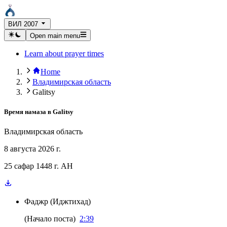
ВИЛ 2007
Open main menu
Learn about prayer times
Home
Владимирская область
Galitsy
Время намаза в
Galitsy
Владимирская область
8 августа 2026 г.
25 сафар 1448 г. AH
Фаджр
(
Иджтихад
)
(
Начало поста
)
2:39