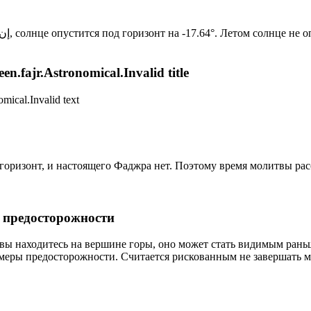
Новый день по солнечному календарю. Сегодня, إن شاء الله, солнце опустится под горизонт на -17.64°. Ле
n.fajr.Astronomical.Invalid title
mical.Invalid text
д горизонт, и настоящего Фаджра нет. Поэтому время молитвы ра
р предосторожности
 вы находитесь на вершине горы, оно может стать видимым рань
меры предосторожности. Считается рискованным не завершать м