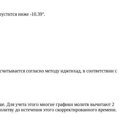
том солнце не опустится ниже -10.39°.
ссчитывается согласно методу иджтихад, в соответствии с
ше. Для учета этого многие графики молитв вычитают 2
олитву до истечения этого скорректированного времени.