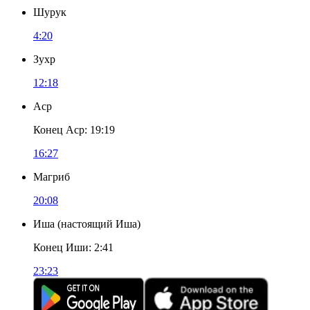
Шурук
4:20
Зухр
12:18
Аср
Конец Аср
:
19:19
16:27
Магриб
20:08
Иша
(
настоящий Иша
)
Конец Иши
:
2:41
23:23