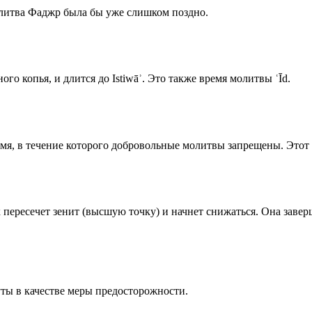
олитва Фаджр была бы уже слишком поздно.
го копья, и длится до Istiwāʾ. Это также время молитвы ʿĪd.
емя, в течение которого добровольные молитвы запрещены. Этот 
к пересечет зенит (высшую точку) и начнет снижаться. Она заве
ты в качестве меры предосторожности.