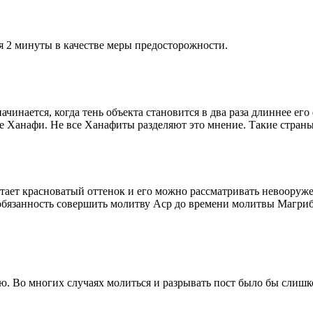
я 2 минуты в качестве меры предосторожности.
чинается, когда тень объекта становится в два раза длиннее ег
ие Ханафи. Не все Ханафиты разделяют это мнение. Такие страны,
етает красноватый оттенок и его можно рассматривать невооруж
 обязанность совершить молитву Аср до времени молитвы Магриб
рю. Во многих случаях молиться и разрывать пост было бы слишк