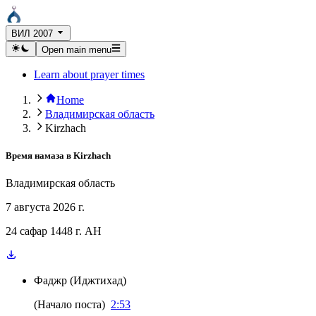
ВИЛ 2007
Open main menu
Learn about prayer times
Home
Владимирская область
Kirzhach
Время намаза в
Kirzhach
Владимирская область
7 августа 2026 г.
24 сафар 1448 г. AH
Фаджр
(
Иджтихад
)
(
Начало поста
)
2:53