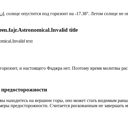
Новый день по солнечному календарю. Сегодня, إن شاء الله, солнце опустится под горизонт на -17.38°. Ле
n.fajr.Astronomical.Invalid title
mical.Invalid text
д горизонт, и настоящего Фаджра нет. Поэтому время молитвы ра
р предосторожности
 вы находитесь на вершине горы, оно может стать видимым рань
меры предосторожности. Считается рискованным не завершать м