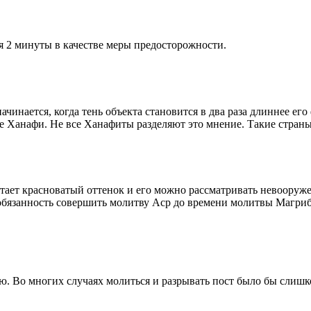
я 2 минуты в качестве меры предосторожности.
чинается, когда тень объекта становится в два раза длиннее ег
ие Ханафи. Не все Ханафиты разделяют это мнение. Такие страны,
етает красноватый оттенок и его можно рассматривать невооруж
 обязанность совершить молитву Аср до времени молитвы Магриб
рю. Во многих случаях молиться и разрывать пост было бы слишк