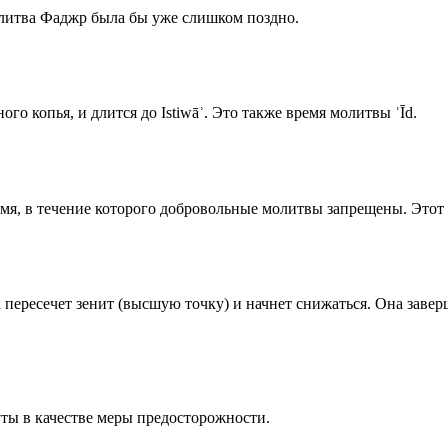
олитва Фаджр была бы уже слишком поздно.
го копья, и длится до Istiwāʾ. Это также время молитвы ʿĪd.
емя, в течение которого добровольные молитвы запрещены. Этот 
к пересечет зенит (высшую точку) и начнет снижаться. Она заве
ты в качестве меры предосторожности.