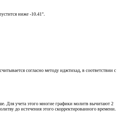
том солнце не опустится ниже -10.41°.
ссчитывается согласно методу иджтихад, в соответствии с
ше. Для учета этого многие графики молитв вычитают 2
олитву до истечения этого скорректированного времени.