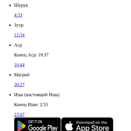
Шурук
4:33
Зухр
12:34
Аср
Конец Аср
:
19:37
16:44
Магриб
20:27
Иша
(
настоящий Иша
)
Конец Иши
:
2:55
23:47