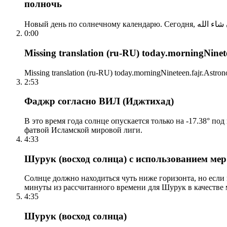
полночь
0:00
Missing translation (ru-RU) today.morningNinetee
Missing translation (ru-RU) today.morningNineteen.fajr.Astrono
2:53
Фаджр согласно ВИЛ (Иджтихад)
В это время года солнце опускается только на -17.38° по
фатвой Исламской мировой лиги.
4:33
Шурук (восход солнца) с использованием ме
Солнце должно находиться чуть ниже горизонта, но если
минуты из рассчитанного времени для Шурук в качестве 
4:35
Шурук (восход солнца)