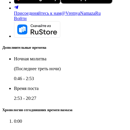
Присоединяйтесь к нам
@VremyaNamazaRu
Войти
Дополнительные времена
Ночная молитва
(Последнее треть ночи)
0:46
-
2:53
Время поста
2:53
-
20:27
Хронология сегодняшних времен намаза
0:00