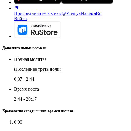
Присоединяйтесь к нам
@VremyaNamazaRu
Войти
Дополнительные времена
Ночная молитва
(Последнее треть ночи)
0:37
-
2:44
Время поста
2:44
-
20:17
Хронология сегодняшних времен намаза
0:00