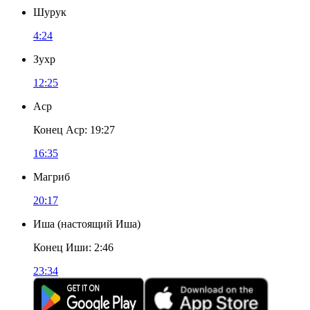
Шурук
4:24
Зухр
12:25
Аср
Конец Аср
:
19:27
16:35
Магриб
20:17
Иша
(
настоящий Иша
)
Конец Иши
:
2:46
23:34