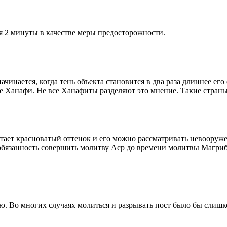
я 2 минуты в качестве меры предосторожности.
чинается, когда тень объекта становится в два раза длиннее ег
ие Ханафи. Не все Ханафиты разделяют это мнение. Такие страны,
етает красноватый оттенок и его можно рассматривать невооруж
 обязанность совершить молитву Аср до времени молитвы Магриб
рю. Во многих случаях молиться и разрывать пост было бы слишк