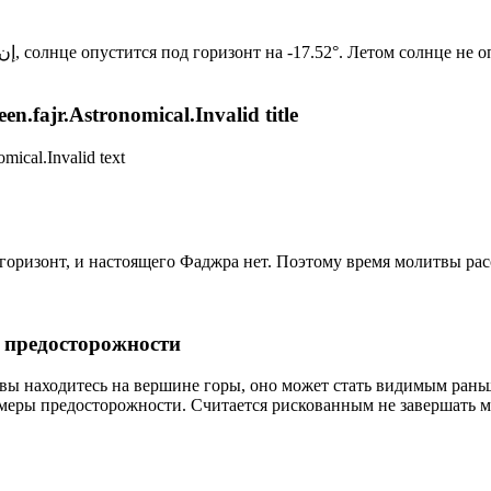
Новый день по солнечному календарю. Сегодня, إن شاء الله, солнце опустится под горизонт на -17.52°. Ле
n.fajr.Astronomical.Invalid title
mical.Invalid text
д горизонт, и настоящего Фаджра нет. Поэтому время молитвы ра
р предосторожности
 вы находитесь на вершине горы, оно может стать видимым рань
меры предосторожности. Считается рискованным не завершать м