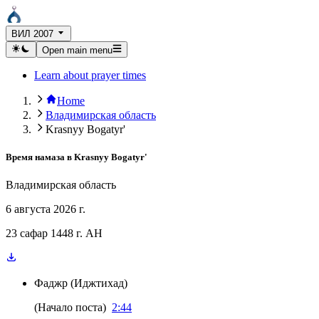
ВИЛ 2007
Open main menu
Learn about prayer times
Home
Владимирская область
Krasnyy Bogatyr'
Время намаза в
Krasnyy Bogatyr'
Владимирская область
6 августа 2026 г.
23 сафар 1448 г. AH
Фаджр
(
Иджтихад
)
(
Начало поста
)
2:44