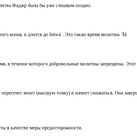
олитва Фаджр была бы уже слишком поздно.
го копья, и длится до Istiwāʾ. Это также время молитвы ʿĪd.
емя, в течение которого добровольные молитвы запрещены. Этот 
к пересечет зенит (высшую точку) и начнет снижаться. Она заве
ты в качестве меры предосторожности.