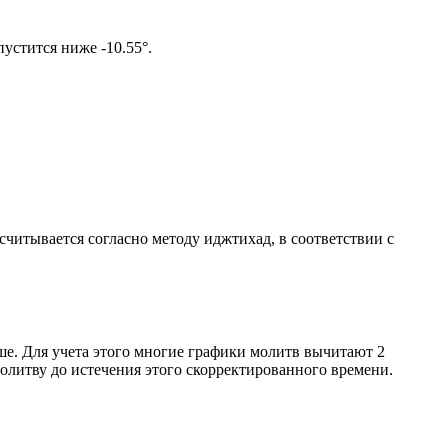
том солнце не опустится ниже -10.55°.
ссчитывается согласно методу иджтихад, в соответствии с
ше. Для учета этого многие графики молитв вычитают 2
олитву до истечения этого скорректированного времени.