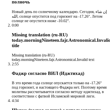
полночь
Новый день по солнечному календарю. Сегодня, إن شاء
الله, солнце опустится под горизонт на -17.26°. Летом
солнце не опустится ниже -10.02°.
0:00
Missing translation (ru-RU)
today.morningNineteen.fajr.Astronomical.Invali
title
Missing translation (ru-RU)
today.morningNineteen.fajr.Astronomical.Invalid text
2:55
Фаджр согласно ВИЛ (Иджтихад)
В это время года солнце опускается только на -17.26°
под горизонт, и настоящего Фаджра нет. Поэтому время
молитвы рассчитывается согласно методу иджтихад, в
соответствии с фатвой Исламской мировой лиги.
4:34