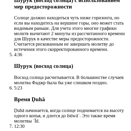
Шурук (восход солнца) с использованием
мер предосторожности
Солнце должно находиться чуть ниже горизонта, но
если вы находитесь на вершине горы, оно может стать
видимым раньше. Для учета этого многие графики
молитв вычитают 2 минуты из рассчитанного времени
для Шурук в качестве меры предосторожности.
Считается рискованным не завершать молитву до
истечения этого скорректированного времени.
4:36
Шурук (восход солнца)
Восход солнца расчитывается. В большинстве случаев
молитва Фаджр была бы уже слишком поздно.
5:23
Время Ḍuhā
Ḍuhā начинается, когда солнце поднимается на высоту
одного копья, и длится до Istiwāʾ. Это также время
молитвы ʿĪd.
12:30