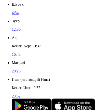
Шурук
4:34
Зухр
12:36
Аср
Конец Аср
:
19:37
16:45
Магриб
20:28
Иша
(
настоящий Иша
)
Конец Иши
:
2:57
23:52