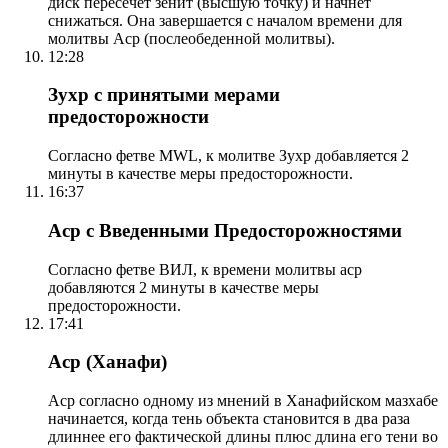
диск пересечет зенит (высшую точку) и начнет
снижаться. Она завершается с началом времени для
молитвы Аср (послеобеденной молитвы).
12:28
Зухр с принятыми мерами
предосторожности
Согласно фетве MWL, к молитве Зухр добавляется 2
минуты в качестве меры предосторожности.
16:37
Аср с Введенными Предосторожностями
Согласно фетве ВИЛ, к времени молитвы аср
добавляются 2 минуты в качестве меры
предосторожности.
17:41
Аср (Ханафи)
Аср согласно одному из мнений в Ханафийском мазхабе
начинается, когда тень объекта становится в два раза
длиннее его фактической длины плюс длина его тени во