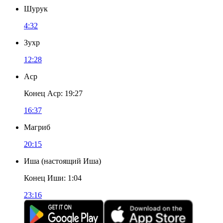
Шурук
4:32
Зухр
12:28
Аср
Конец Аср
:
19:27
16:37
Магриб
20:15
Иша
(
настоящий Иша
)
Конец Иши
:
1:04
23:16