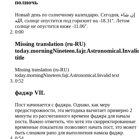
полночь
Новый день по солнечному календарю. Сегодня, إن شاء
الله, солнце опустится под горизонт на -18.31°. Летом
солнце не опустится ниже -11.06°.
0:00
Missing translation (ru-RU)
today.morningNineteen.fajr.Astronomical.Invali
title
Missing translation (ru-RU)
today.morningNineteen.fajr.Astronomical.Invalid text
0:52
фаджр VIL
Пост начинается с фаджра. Однако, как меру
предосторожности, эта методика вычитает примерно 2
минуты из рассчитанного времени фаджра для начала
поста. Важно отметить, что хотя эти скорректированные
временные показатели позволяют начать пост, это может
быть слишком рано для выполнения намаза фаджр.
0:54