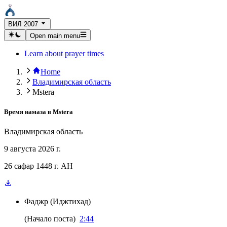
ВИЛ 2007
Open main menu
Learn about prayer times
Home
Владимирская область
Mstera
Время намаза в
Mstera
Владимирская область
9 августа 2026 г.
26 сафар 1448 г. AH
Фаджр
(
Иджтихад
)
(
Начало поста
)
2:44