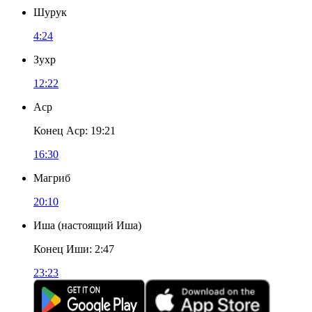
Шурук
4:24
Зухр
12:22
Аср
Конец Аср
:
19:21
16:30
Магриб
20:10
Иша
(
настоящий Иша
)
Конец Иши
:
2:47
23:23