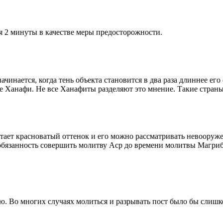
я 2 минуты в качестве меры предосторожности.
чинается, когда тень объекта становится в два раза длиннее ег
ие Ханафи. Не все Ханафиты разделяют это мнение. Такие страны,
етает красноватый оттенок и его можно рассматривать невооруж
 обязанность совершить молитву Аср до времени молитвы Магриб
рю. Во многих случаях молиться и разрывать пост было бы слишк