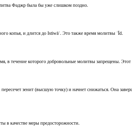
олитва Фаджр была бы уже слишком поздно.
го копья, и длится до Istiwāʾ. Это также время молитвы ʿĪd.
емя, в течение которого добровольные молитвы запрещены. Этот 
к пересечет зенит (высшую точку) и начнет снижаться. Она заве
ты в качестве меры предосторожности.