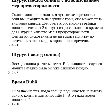
Шурук (восход солнца) с использованием
мер предосторожности
Солнце должно находиться чуть ниже горизонта, но
если вы находитесь на вершине горы, оно может стать
видимым раньше. Для учета этого многие графики
молитв вычитают 2 минуты из рассчитанного времени
для Шурук в качестве меры предосторожности.
Считается рискованным не завершать молитву до
истечения этого скорректированного времени.
4:21
Шурук (восход солнца)
Восход солнца расчитывается. В большинстве случаев
молитва Фаджр была бы уже слишком поздно.
5:07
Время Ḍuhā
Ḍuhā начинается, когда солнце поднимается на высоту
одного копья, и длится до Istiwāʾ. Это также время
молитвы ʿĪd.
12:16