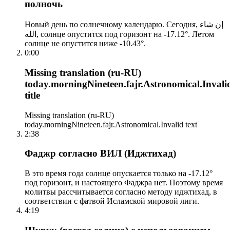
полночь
Новый день по солнечному календарю. Сегодня, إن شاء
الله, солнце опустится под горизонт на -17.12°. Летом
солнце не опустится ниже -10.43°.
0:00
Missing translation (ru-RU)
today.morningNineteen.fajr.Astronomical.Invali
title
Missing translation (ru-RU)
today.morningNineteen.fajr.Astronomical.Invalid text
2:38
Фаджр согласно ВИЛ (Иджтихад)
В это время года солнце опускается только на -17.12°
под горизонт, и настоящего Фаджра нет. Поэтому время
молитвы рассчитывается согласно методу иджтихад, в
соответствии с фатвой Исламской мировой лиги.
4:19