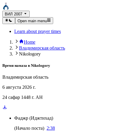
ВИЛ 2007
Open main menu
Learn about prayer times
Home
Владимирская область
Nikologory
Время намаза в
Nikologory
Владимирская область
6 августа 2026 г.
24 сафар 1448 г. AH
Фаджр
(
Иджтихад
)
(
Начало поста
)
2:38