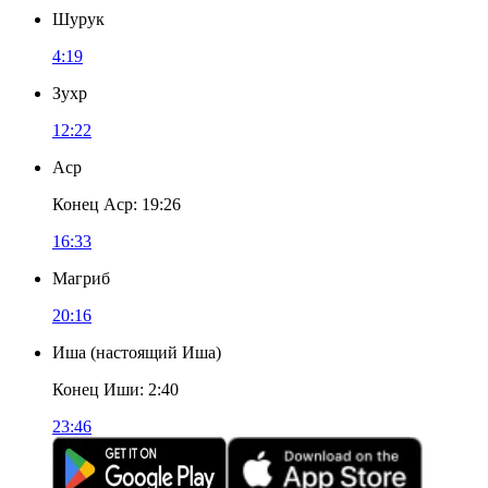
Шурук
4:19
Зухр
12:22
Аср
Конец Аср
:
19:26
16:33
Магриб
20:16
Иша
(
настоящий Иша
)
Конец Иши
:
2:40
23:46